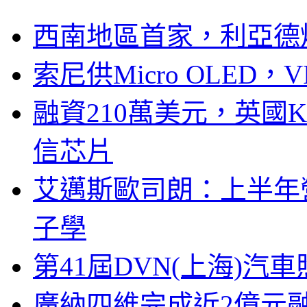
西南地區首家，利亞德
索尼供Micro OLED，
融資210萬美元，英國Ku
信芯片
艾邁斯歐司朗：上半年
子學
第41屆DVN(上海)
廣納四維完成近2億元