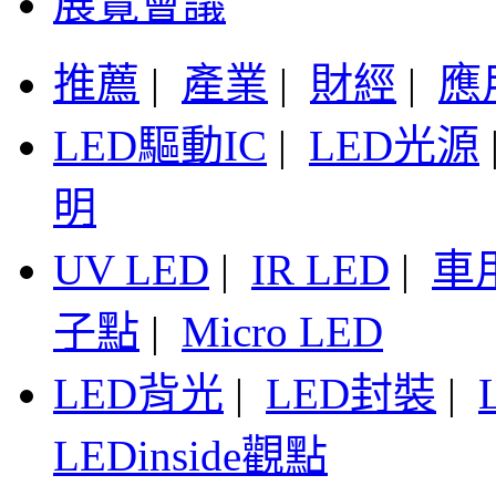
展覽會議
推薦
|
產業
|
財經
|
應
LED驅動IC
|
LED光源
明
UV LED
|
IR LED
|
車
子點
|
Micro LED
LED背光
|
LED封裝
|
LEDinside觀點