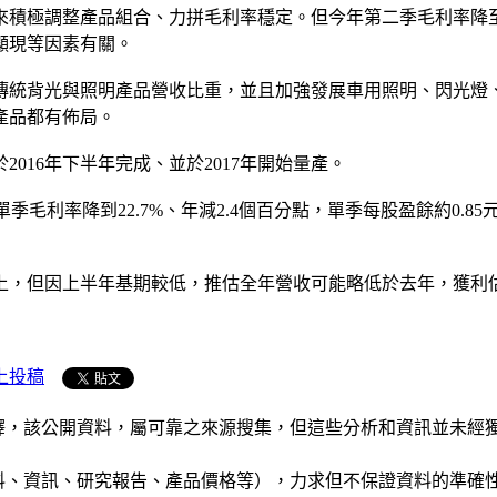
來積極調整產品組合、力拼毛利率穩定。但今年第二季毛利率降至2
顯現等因素有關。
傳統背光與照明產品營收比重，並且加強發展車用照明、閃光燈
產品都有佈局。
016年下半年完成、並於2017年開始量產。
季毛利率降到22.7%、年減2.4個百分點，單季每股盈餘約0.85元
以上，但因上半年基期較低，推估全年營收可能略低於去年，獲利
上投稿
析和演釋，該公開資料，屬可靠之來源搜集，但這些分析和資訊並
公司資料、資訊、研究報告、產品價格等），力求但不保證資料的