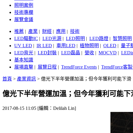
照明案例
技術專欄
展覽會議
推薦
|
產業
|
財經
|
應用
|
技術
LED驅動IC
|
LED光源
|
LED照明
|
LED路燈
|
智慧照明
UV LED
|
IR LED
|
車用LED
|
植物照明
|
OLED
|
量子
LED背光
|
LED封裝
|
LED磊晶
|
營收
|
MOCVD
|
LEDi
基本知識
展場直擊
|
展覽日程
|
TrendForce Events
|
TrendForce
首頁
>
產業資訊
>
億光下半年營運加溫；但今年獲利可能下滑
億光下半年營運加溫；但今年獲利可能下
2017-08-15 11:05 [編輯：Delilah Lin]