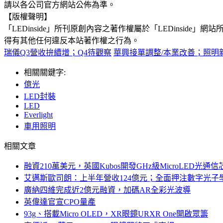
請以各公司官方網站公佈為準。
【版權聲明】
「LEDinside」所刊原創內容之著作權屬於「LEDins
得有其他任何違反本站著作權之行為。
瑞儀Q3營收拚續增；Q4待觀察
華興接單調整/本業改善；照明新
相關關鍵字:
億光
LED封裝
LED
Everlight
車用照明
相關文章
融資210萬美元，英國Kubos開發GHz級MicroLED光通信
艾邁斯歐司朗：上半年營收124億元；全面押注數字光子
廣納四維完成近2億元融資，加碼AR全彩光波導
英偉達官宣CPO量產
93g、搭載Micro OLED，XR眼鏡URXR One開啟眾籌