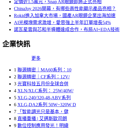
定價近1.5萬元，Snap AR眼鏡即將正式亮相
ChinaJoy 2026開幕，有哪些高性能顯示產品亮相？
Rokid進入加拿大市場，國產AR眼鏡企業出海加速
AI光模塊需求激增，愛思強上半年訂單增長54%
諾瓦星雲與芯和半導體達成合作，布局AI+EDA技術
企業快訊
更多
1
聯源精密｜MA60系列：10
2
聯源精密｜CF系列：12V/
3
光寶科技五月份全球合併
4
XLN/XLC系列： 25W/40W/
5
XLG-240/320-48-ABV系列
6
XLG-DA2系列 50W~320W D
7
「智能調光只是基本，健
8
直播重播 | 艾邁斯歐司朗
9
數位控制應用發光！明緯