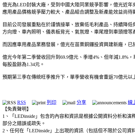
億光為LED封裝大廠，受到中國大陸同業競爭影響，億光近年
應用產品價格競爭壓力較大、產品組合調整及新產能效益尚待
目前公司發展重點在於謹慎接單、放棄低毛利產品、持續降低
方向燈、車內照明、儀表板背光、氣氛燈、車尾燈到車頭燈等
而因應車用產品業務發展，億光在苗栗銅鑼投資興建新廠，已於2
億光今年第二季營收回升到69.9億元、季增4%、但年減1.8%，單
每股盈餘為1.34元。
預期第三季在傳統旺季推升下，單季營收有機會重返70億元
RSS
列印
分享
線
【免責聲明】
1、「LEDinside」包含的內容和資訊是根據公開資料分
部分之錯誤或疏失。
2、任何在「LEDinside」上出現的資訊（包括但不限於