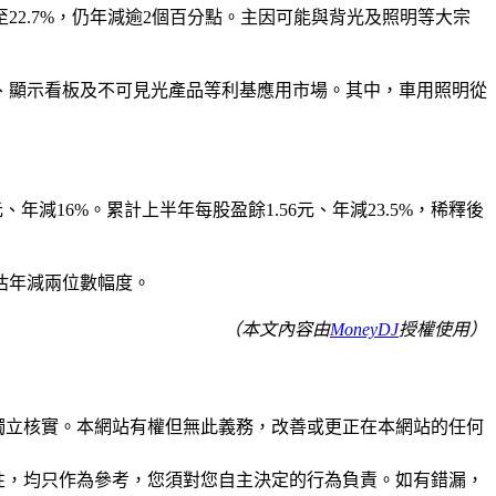
2.7%，仍年減逾2個百分點。主因可能與背光及照明等大宗
、顯示看板及不可見光產品等利基應用市場。其中，車用照明從
、年減16%。累計上半年每股盈餘1.56元、年減23.5%，稀釋後
估年減兩位數幅度。
（本文內容由
MoneyDJ
授權使用）
未經獨立核實。本網站有權但無此義務，改善或更正在本網站的任何
準確性，均只作為參考，您須對您自主決定的行為負責。如有錯漏，