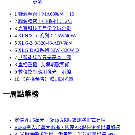
更多
1
聯源精密｜MA60系列：10
2
聯源精密｜CF系列：12V/
3
光寶科技五月份全球合併
4
XLN/XLC系列： 25W/40W/
5
XLG-240/320-48-ABV系列
6
XLG-DA2系列 50W~320W D
7
「智能調光只是基本，健
8
直播重播 | 艾邁斯歐司朗
9
數位控制應用發光！明緯
10
【直播預告】歐司朗光電
一周點擊榜
定價近1.5萬元，Snap AR眼鏡即將正式亮相
Rokid進入加拿大市場，國產AR眼鏡企業出海加速
AI光模塊需求激增，愛思強上半年訂單增長54%