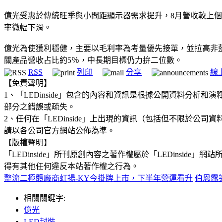
億光受惠於傳統旺季與小間距顯示器需求提升，8月營收較上個
率微幅下滑。
億光為使獲利穩健，主要以毛利率為考量優先接單，並拉高非
關產品營收占比約5％，中長期目標仍力拚二位數。
RSS
列印
分享
線
【免責聲明】
1、「LEDinside」包含的內容和資訊是根據公開資料分
部分之錯誤或疏失。
2、任何在「LEDinside」上出現的資訊（包括但不限於
請以各公司官方網站公佈為準。
【版權聲明】
「LEDinside」所刊原創內容之著作權屬於「LEDins
得有其他任何違反本站著作權之行為。
整流二極體廠商虹揚-KY今掛牌上市，下半年營運看升
伯恩露
相關關鍵字:
億光
LED封裝