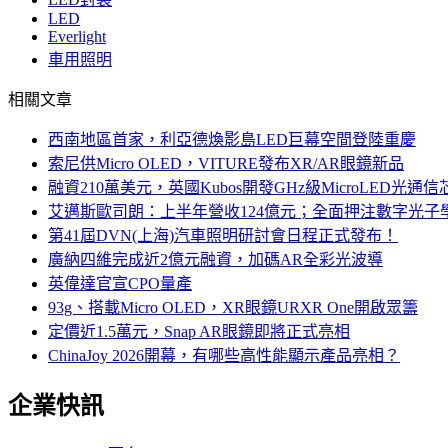
LED
Everlight
車用照明
相關文章
西南地區首家，利亞德煥影島LED巨幕空間登陸重慶
索尼供Micro OLED，VITURE發布XR/AR眼鏡新品
融資210萬美元，英國Kubos開發GHz級MicroLED光通信
艾邁斯歐司朗：上半年營收124億元；全面押注數字光子
第41屆DVN(上海)汽車照明研討會日程正式發布！
廣納四維完成近2億元融資，加碼AR全彩光波導
英偉達官宣CPO量產
93g、搭載Micro OLED，XR眼鏡URXR One開啟眾籌
定價近1.5萬元，Snap AR眼鏡即將正式亮相
ChinaJoy 2026開幕，有哪些高性能顯示產品亮相？
企業快訊