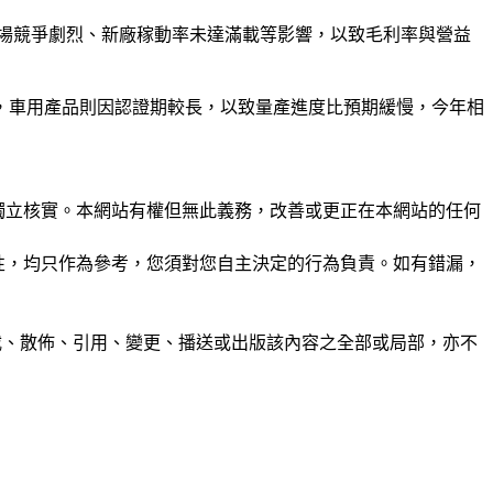
市場競爭劇烈、新廠稼動率未達滿載等影響，以致毛利率與營益
，車用產品則因認證期較長，以致量產進度比預期緩慢，今年相
未經獨立核實。本網站有權但無此義務，改善或更正在本網站的任何
準確性，均只作為參考，您須對您自主決定的行為負責。如有錯漏，
制、轉載、散佈、引用、變更、播送或出版該內容之全部或局部，亦不