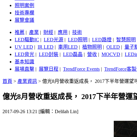
照明案例
技術專欄
展覽會議
推薦
|
產業
|
財經
|
應用
|
技術
LED驅動IC
|
LED光源
|
LED照明
|
LED路燈
|
智慧照明
UV LED
|
IR LED
|
車用LED
|
植物照明
|
OLED
|
量子
LED背光
|
LED封裝
|
LED磊晶
|
營收
|
MOCVD
|
LEDi
基本知識
展場直擊
|
展覽日程
|
TrendForce Events
|
TrendForce
首頁
>
產業資訊
>
億光8月營收重返成長， 2017下半年營運
億光8月營收重返成長， 2017下半年營
2017-09-26 13:21 [編輯：Delilah Lin]