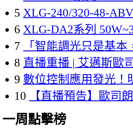
5
XLG-240/320-48-A
6
XLG-DA2系列 50W~3
7
「智能調光只是基本
8
直播重播 | 艾邁斯歐
9
數位控制應用發光！
10
【直播預告】歐司
一周點擊榜