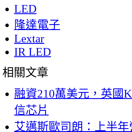
LED
隆達電子
Lextar
IR LED
相關文章
融資210萬美元，英國Ku
信芯片
艾邁斯歐司朗：上半年