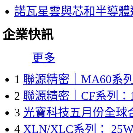
諾瓦星雲與芯和半導體達
企業快訊
更多
1
聯源精密｜MA60系列
2
聯源精密｜CF系列：1
3
光寶科技五月份全球
4
XLN/XLC系列： 25W