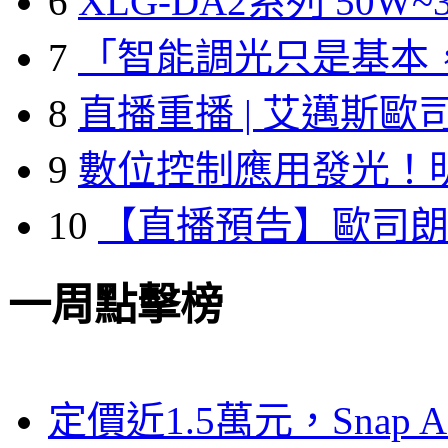
6
XLG-DA2系列 50W~3
7
「智能調光只是基本
8
直播重播 | 艾邁斯歐
9
數位控制應用發光！
10
【直播預告】歐司
一周點擊榜
定價近1.5萬元，Snap