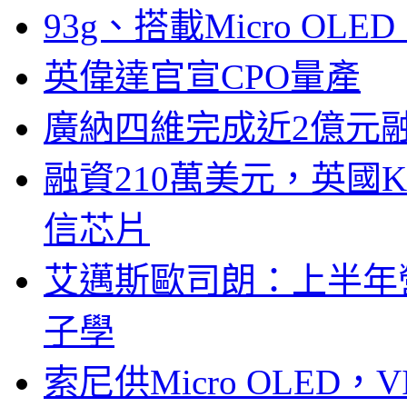
93g、搭載Micro OL
英偉達官宣CPO量產
廣納四維完成近2億元
融資210萬美元，英國Ku
信芯片
艾邁斯歐司朗：上半年
子學
索尼供Micro OLED，