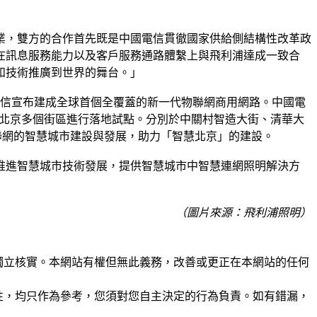
業，雙方的合作首先既是中國電信貫徹國家供給側結構性改革政
在訊息服務能力以及客戶服務通路體繫上與飛利浦達成一致合
和技術推廣到世界的舞台。」
電信宣布建成全球首個全覆蓋的新一代物聯網商用網路。中國電
x系統在北京多個街區進行落地試點。分別於中關村智造大街、清華大
物聯網的智慧城市建設與發展，助力「智慧北京」的建設。
推進智慧城市技術發展，提供智慧城市中智慧連網照明解決方
（圖片來源：飛利浦照明）
未經獨立核實。本網站有權但無此義務，改善或更正在本網站的任何
準確性，均只作為參考，您須對您自主決定的行為負責。如有錯漏，