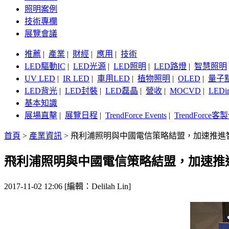
照明案例
技術專欄
展覽會議
推薦
|
產業
|
財經
|
應用
|
技術
LED驅動IC
|
LED光源
|
LED照明
|
LED路燈
|
智慧照明
UV LED
|
IR LED
|
車用LED
|
植物照明
|
OLED
|
量子
LED背光
|
LED封裝
|
LED磊晶
|
營收
|
MOCVD
|
LEDi
基本知識
展場直擊
|
展覽日程
|
TrendForce Events
|
TrendForce
首頁
>
產業資訊
>
飛利浦照明與中國電信策略結盟，加速推進
飛利浦照明與中國電信策略結盟，加速推
2017-11-02 12:06 [編輯：Delilah Lin]