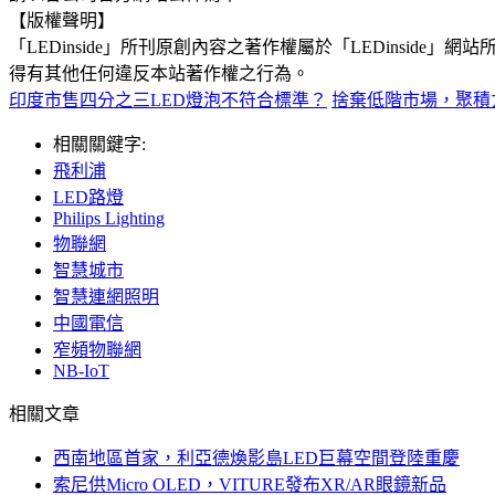
【版權聲明】
「LEDinside」所刊原創內容之著作權屬於「LEDins
得有其他任何違反本站著作權之行為。
印度市售四分之三LED燈泡不符合標準？
捨棄低階市場，聚積
相關關鍵字:
飛利浦
LED路燈
Philips Lighting
物聯網
智慧城市
智慧連網照明
中國電信
窄頻物聯網
NB-IoT
相關文章
西南地區首家，利亞德煥影島LED巨幕空間登陸重慶
索尼供Micro OLED，VITURE發布XR/AR眼鏡新品