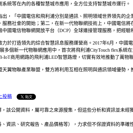
測系統等在內的各種智慧城市應用，全方位支持智慧城市運行。
指出，「中國電信和飛利浦分別是通訊、照明領域世界領先的企
，服務社會的開始；第二，在新一代物聯網技術上，中國電信將
過中國電信物聯網開放平台（DCP）全球連接管理服務，把經驗
力於打造領先的綜合智慧訊息服務運營商。2017年6月，中國
展多個新一代物聯網應用中，首次將飛利浦CityTouch fle
B-IoT商用網路的飛利浦LED智慧路燈，切實有效地推動了萬
盟天翼物聯產業聯盟，雙方將利用互相在照明與通訊領域優勢，
上投稿
析和演釋，該公開資料，屬可靠之來源搜集，但這些分析和資訊並
公司資料、資訊、研究報告、產品價格等），力求但不保證資料的