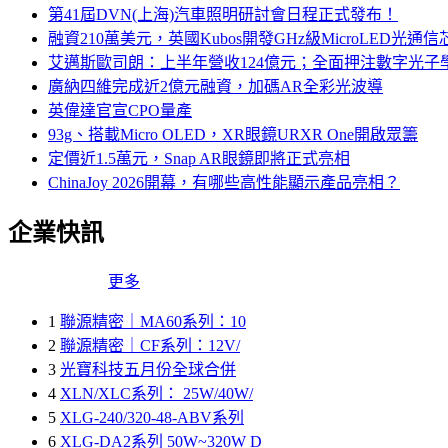
第41屆DVN(上海)汽車照明研討會日程正式發布！
融資210萬美元，英國Kubos開發GHz級MicroLED光通信
艾邁斯歐司朗：上半年營收124億元；全面押注數字光子
廣納四維完成近2億元融資，加碼AR全彩光波導
英偉達官宣CPO量產
93g、搭載Micro OLED，XR眼鏡URXR One開啟眾籌
定價近1.5萬元，Snap AR眼鏡即將正式亮相
ChinaJoy 2026開幕，有哪些高性能顯示產品亮相？
企業快訊
更多
1
聯源精密｜MA60系列：10
2
聯源精密｜CF系列：12V/
3
光寶科技五月份全球合併
4
XLN/XLC系列： 25W/40W/
5
XLG-240/320-48-ABV系列
6
XLG-DA2系列 50W~320W D