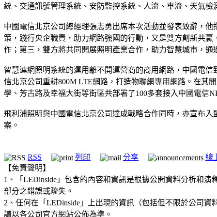
統、交通訊號管理系統、安防監控系統、人流、車流、天氣檢
中國電信北京公司總經理張志勇出席本次活動並發表致辭，他
策，踐行央企職責，助力網路強國的行動，又是雙方創新共贏
作；第三，雙方將共同開展照明產業合作，助力智慧城市，通
智慧連網照明系統的運用離不開運營商的商用網路，中國電信致
信北京公司重耕800M LTE網路，打造物聯網專用網路。在其開
學、芳古路及幸福大街等街區共部署了100多套接入中國電信N
飛利浦照明與中國電信北京公司達成戰略合作同時，亦宣布入
案。
RSS
列印
分享
線
【免責聲明】
1、「LEDinside」包含的內容和資訊是根據公開資料分
部分之錯誤或疏失。
2、任何在「LEDinside」上出現的資訊（包括但不限於
請以各公司官方網站公佈為準。