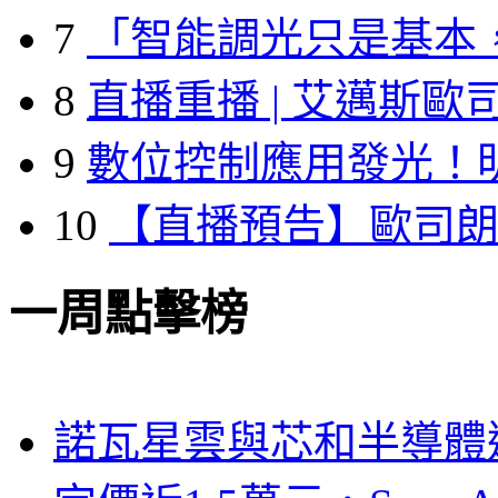
7
「智能調光只是基本
8
直播重播 | 艾邁斯歐
9
數位控制應用發光！
10
【直播預告】歐司
一周點擊榜
諾瓦星雲與芯和半導體達