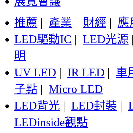
展覽會議
推薦
|
產業
|
財經
|
應
LED驅動IC
|
LED光源
明
UV LED
|
IR LED
|
車
子點
|
Micro LED
LED背光
|
LED封裝
|
LEDinside觀點