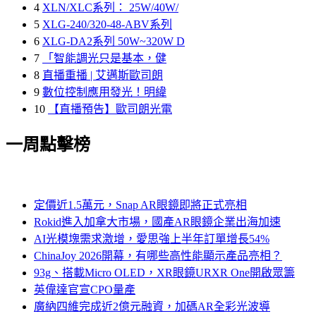
4
XLN/XLC系列： 25W/40W/
5
XLG-240/320-48-ABV系列
6
XLG-DA2系列 50W~320W D
7
「智能調光只是基本，健
8
直播重播 | 艾邁斯歐司朗
9
數位控制應用發光！明緯
10
【直播預告】歐司朗光電
一周點擊榜
定價近1.5萬元，Snap AR眼鏡即將正式亮相
Rokid進入加拿大市場，國產AR眼鏡企業出海加速
AI光模塊需求激增，愛思強上半年訂單增長54%
ChinaJoy 2026開幕，有哪些高性能顯示產品亮相？
93g、搭載Micro OLED，XR眼鏡URXR One開啟眾籌
英偉達官宣CPO量產
廣納四維完成近2億元融資，加碼AR全彩光波導