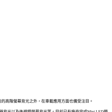
域除了現階段的高階螢幕背光之外，在車載應用方面也備受注目。
示器背光以及後視鏡螢幕背光等。目前已有廠商完成Mini LED顯