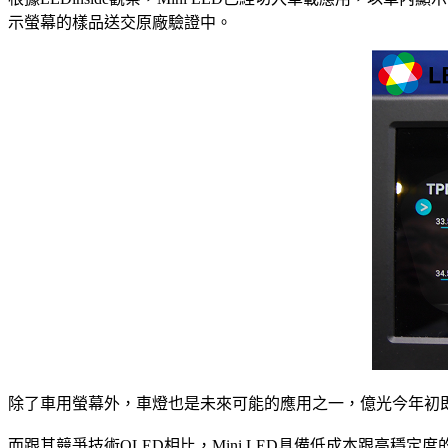
示螢幕的樣品送交原廠驗證中。
除了車用螢幕外，車燈也是未來可能的應用之一，億光今年初即展出
而跟其競爭技術OLED相比，Mini LED具備低成本跟高穩