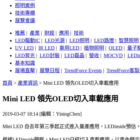
照明案例
技術專欄
展覽會議
推薦
|
產業
|
財經
|
應用
|
技術
LED驅動IC
|
LED光源
|
LED照明
|
LED路燈
|
智慧照明
UV LED
|
IR LED
|
車用LED
|
植物照明
|
OLED
|
量子
LED背光
|
LED封裝
|
LED磊晶
|
營收
|
MOCVD
|
LEDi
基本知識
展場直擊
|
展覽日程
|
TrendForce Events
|
TrendForce
首頁
>
產業資訊
>
Mini LED 領先OLED切入車載應用
Mini LED 領先OLED切入車載應用
2019-03-07 18:14 [編輯：YiningChen]
Mini LED 自去年第三季起正式進入量產應用，LEDinsid
根據LEDinside觀察，Mini LED已經切入車載應用，以