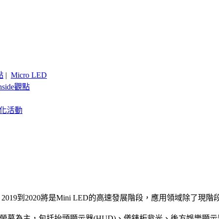
點
|
Micro LED
nside觀點
客製化活動
e預估，2019到2020將是Mini LED的高速發展階段，應用領
車內顯示螢幕為主，包括抬頭顯示器(HUD)、儀錶板背光、後方娛樂顯