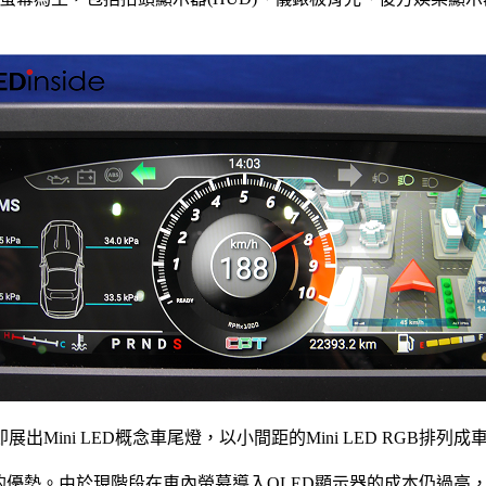
Mini LED概念車尾燈，以小間距的Mini LED RGB排
定度的優勢。由於現階段在車內螢幕導入OLED顯示器的成本仍過高