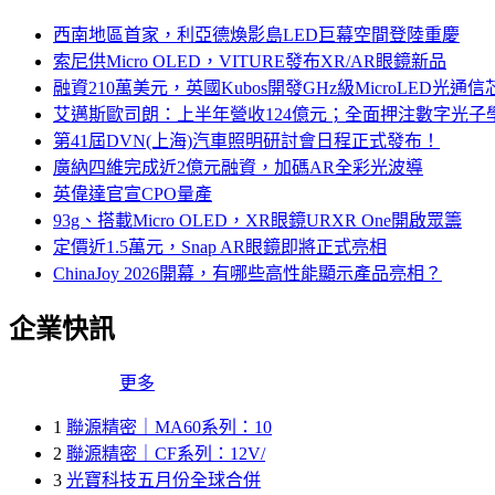
西南地區首家，利亞德煥影島LED巨幕空間登陸重慶
索尼供Micro OLED，VITURE發布XR/AR眼鏡新品
融資210萬美元，英國Kubos開發GHz級MicroLED光通信
艾邁斯歐司朗：上半年營收124億元；全面押注數字光子
第41屆DVN(上海)汽車照明研討會日程正式發布！
廣納四維完成近2億元融資，加碼AR全彩光波導
英偉達官宣CPO量產
93g、搭載Micro OLED，XR眼鏡URXR One開啟眾籌
定價近1.5萬元，Snap AR眼鏡即將正式亮相
ChinaJoy 2026開幕，有哪些高性能顯示產品亮相？
企業快訊
更多
1
聯源精密｜MA60系列：10
2
聯源精密｜CF系列：12V/
3
光寶科技五月份全球合併