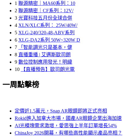
1
聯源精密｜MA60系列：10
2
聯源精密｜CF系列：12V/
3
光寶科技五月份全球合併
4
XLN/XLC系列： 25W/40W/
5
XLG-240/320-48-ABV系列
6
XLG-DA2系列 50W~320W D
7
「智能調光只是基本，健
8
直播重播 | 艾邁斯歐司朗
9
數位控制應用發光！明緯
10
【直播預告】歐司朗光電
一周點擊榜
定價近1.5萬元，Snap AR眼鏡即將正式亮相
Rokid進入加拿大市場，國產AR眼鏡企業出海加速
AI光模塊需求激增，愛思強上半年訂單增長54%
ChinaJoy 2026開幕，有哪些高性能顯示產品亮相？