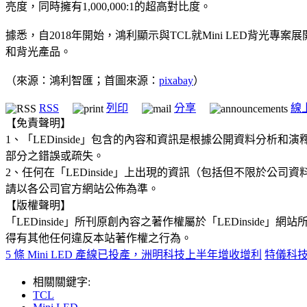
亮度，同時擁有1,000,000:1的超高對比度。
據悉，自2018年開始，鴻利顯示與TCL就Mini LED背光
和背光產品。
（來源：鴻利智匯；首圖來源：
pixabay
）
RSS
列印
分享
線
【免責聲明】
1、「LEDinside」包含的內容和資訊是根據公開資料分
部分之錯誤或疏失。
2、任何在「LEDinside」上出現的資訊（包括但不限於
請以各公司官方網站公佈為準。
【版權聲明】
「LEDinside」所刊原創內容之著作權屬於「LEDins
得有其他任何違反本站著作權之行為。
5 條 Mini LED 產線已投產，洲明科技上半年增收增利
特儀科技
相關關鍵字:
TCL