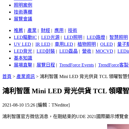
照明案例
技術專欄
展覽會議
推薦
|
產業
|
財經
|
應用
|
技術
LED驅動IC
|
LED光源
|
LED照明
|
LED路燈
|
智慧照明
UV LED
|
IR LED
|
車用LED
|
植物照明
|
OLED
|
量子
LED背光
|
LED封裝
|
LED磊晶
|
營收
|
MOCVD
|
LEDi
基本知識
展場直擊
|
展覽日程
|
TrendForce Events
|
TrendForce
首頁
>
產業資訊
>
鴻利智匯 Mini LED 背光供貨 TCL 領曜智
鴻利智匯 Mini LED 背光供貨 TCL 領
2021-08-10 15:26 [編輯：TNeditor]
鴻利智匯官方微信消息，在剛結束的UDE 2021國際顯示博覽會上，