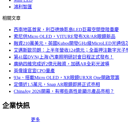
Mini LED
鴻利智匯
相關文章
西南地區首家，利亞德煥影島LED巨幕空間登陸重慶
索尼供Micro OLED，VITURE發布XR/AR眼鏡新品
融資210萬美元，英國Kubos開發GHz級MicroLED光通信
艾邁斯歐司朗：上半年營收124億元；全面押注數字光子
第41屆DVN(上海)汽車照明研討會日程正式發布！
廣納四維完成近2億元融資，加碼AR全彩光波導
英偉達官宣CPO量產
93g、搭載Micro OLED，XR眼鏡URXR One開啟眾籌
定價近1.5萬元，Snap AR眼鏡即將正式亮相
ChinaJoy 2026開幕，有哪些高性能顯示產品亮相？
企業快訊
更多