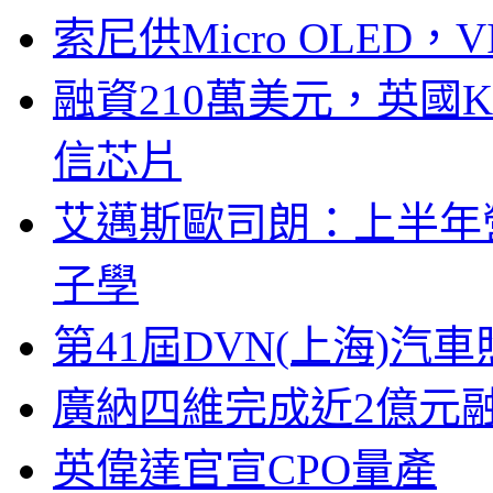
索尼供Micro OLED，
融資210萬美元，英國Ku
信芯片
艾邁斯歐司朗：上半年
子學
第41屆DVN(上海)
廣納四維完成近2億元
英偉達官宣CPO量產