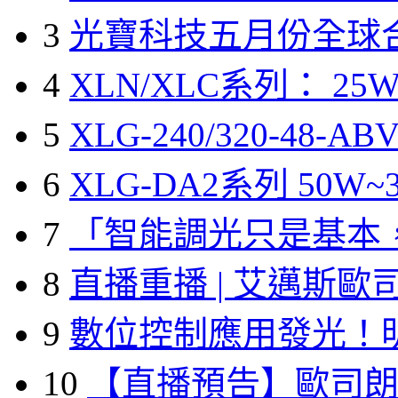
3
光寶科技五月份全球
4
XLN/XLC系列： 25W
5
XLG-240/320-48-A
6
XLG-DA2系列 50W~3
7
「智能調光只是基本
8
直播重播 | 艾邁斯歐
9
數位控制應用發光！
10
【直播預告】歐司