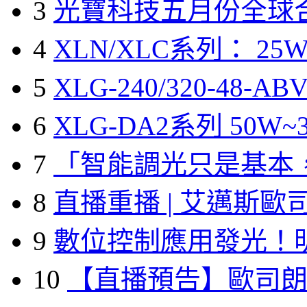
3
光寶科技五月份全球
4
XLN/XLC系列： 25W
5
XLG-240/320-48-A
6
XLG-DA2系列 50W~3
7
「智能調光只是基本
8
直播重播 | 艾邁斯歐
9
數位控制應用發光！
10
【直播預告】歐司