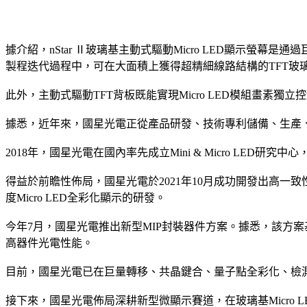
據介紹，nStar Ⅱ玻璃基主動式驅動Micro LED顯示螢幕
製程迭代過程中，可在大面積上獲得超精細線路結構的TFT玻
此外，主動式驅動TFT背板既能實現Micro LED模組畫
據悉，近年來，國星光電正從產品研發、技術專利儲備、生產、企
2018年，國星光電在國內率先成立Mini & Micro LED
得益於前瞻性佈局，國星光電於2021年10月成功開發出高一
度Micro LED全彩化顯示的研發。
今年7月，國星光電推出新型MIP封裝器件方案。據悉，該方
高器件光電性能。
目前，國星光電已在巨量轉移、共晶鍵合、量子點全彩化、檢測修復、高
接下來，國星光電佈局深耕新型微顯示賽道，在玻璃基Micro 