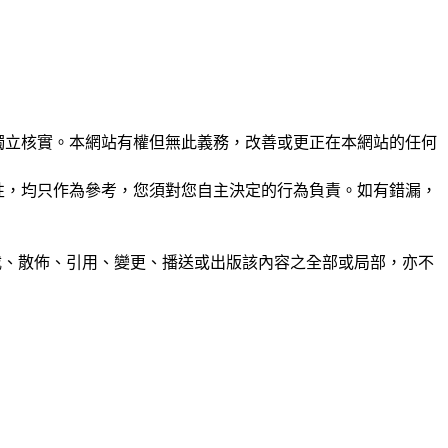
未經獨立核實。本網站有權但無此義務，改善或更正在本網站的任何
準確性，均只作為參考，您須對您自主決定的行為負責。如有錯漏，
制、轉載、散佈、引用、變更、播送或出版該內容之全部或局部，亦不