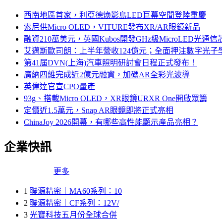
西南地區首家，利亞德煥影島LED巨幕空間登陸重慶
索尼供Micro OLED，VITURE發布XR/AR眼鏡新品
融資210萬美元，英國Kubos開發GHz級MicroLED光通信
艾邁斯歐司朗：上半年營收124億元；全面押注數字光子
第41屆DVN(上海)汽車照明研討會日程正式發布！
廣納四維完成近2億元融資，加碼AR全彩光波導
英偉達官宣CPO量產
93g、搭載Micro OLED，XR眼鏡URXR One開啟眾籌
定價近1.5萬元，Snap AR眼鏡即將正式亮相
ChinaJoy 2026開幕，有哪些高性能顯示產品亮相？
企業快訊
更多
1
聯源精密｜MA60系列：10
2
聯源精密｜CF系列：12V/
3
光寶科技五月份全球合併