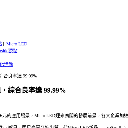
點
|
Micro LED
nside觀點
客製化活動
綜合良率達 99.99%
組，綜合良率達 99.99%
應用場景，Micro LED迎來廣闊的發展前景，各大企業加速佈局
之後，近日，國星光電又推出第二代Micro LED新品——nStar Ⅱ。