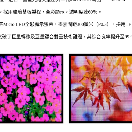
 LED，採用玻璃基板製程，全彩顯示，透明度達60％。
玻璃基Micro LED全彩顯示螢幕，畫素間距300微米（P0.3），採用
ar Ⅱ突破了巨量轉移及巨量鍵合雙重技術難題，其綜合良率提升至