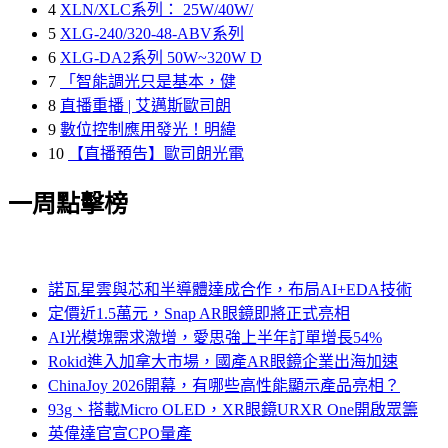
4
XLN/XLC系列： 25W/40W/
5
XLG-240/320-48-ABV系列
6
XLG-DA2系列 50W~320W D
7
「智能調光只是基本，健
8
直播重播 | 艾邁斯歐司朗
9
數位控制應用發光！明緯
10
【直播預告】歐司朗光電
一周點擊榜
諾瓦星雲與芯和半導體達成合作，布局AI+EDA技術
定價近1.5萬元，Snap AR眼鏡即將正式亮相
AI光模塊需求激增，愛思強上半年訂單增長54%
Rokid進入加拿大市場，國產AR眼鏡企業出海加速
ChinaJoy 2026開幕，有哪些高性能顯示產品亮相？
93g、搭載Micro OLED，XR眼鏡URXR One開啟眾籌
英偉達官宣CPO量產