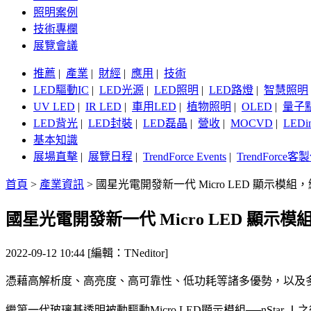
照明案例
技術專欄
展覽會議
推薦
|
產業
|
財經
|
應用
|
技術
LED驅動IC
|
LED光源
|
LED照明
|
LED路燈
|
智慧照明
UV LED
|
IR LED
|
車用LED
|
植物照明
|
OLED
|
量子
LED背光
|
LED封裝
|
LED磊晶
|
營收
|
MOCVD
|
LEDi
基本知識
展場直擊
|
展覽日程
|
TrendForce Events
|
TrendForce
首頁
>
產業資訊
>
​國星光電開發新一代 Micro LED 顯示模組，
​國星光電開發新一代 Micro LED 顯示模
2022-09-12 10:44 [編輯：TNeditor]
憑藉高解析度、高亮度、高可靠性、低功耗等諸多優勢，以及多元的
繼第一代玻璃基透明被動驅動Micro LED顯示模組──nStar Ⅰ