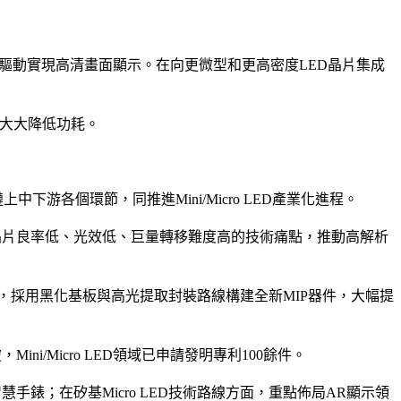
用TFT驅動實現高清畫面顯示。在向更微型和更高密度LED晶片集成
時大大降低功耗。
中下游各個環節，同推進Mini/Micro LED產業化進程。
紅光晶片良率低、光效低、巨量轉移難度高的技術痛點，推動高解析
，採用黑化基板與高光提取封裝路線構建全新MIP器件，大幅提
i/Micro LED領域已申請發明專利100餘件。
手錶；在矽基Micro LED技術路線方面，重點佈局AR顯示領