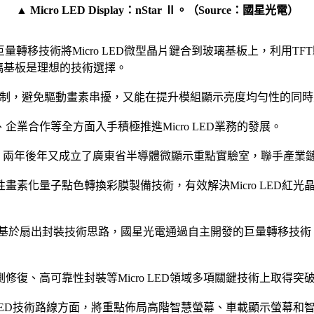
▲ Micro LED Display：nStar Ⅱ。（Source：國星光電）
是通過巨量轉移技術將Micro LED微型晶片鍵合到玻璃基板上，利
璃基板是理想的技術選擇。
素獨立控制，避免驅動畫素串擾，又能在提升模組顯示亮度均勻性的同
業合作等全方面入手積極推進Micro LED業務的發展。
研究中心，兩年後年又成立了廣東省半導體微顯示重點實驗室，聯手產業鏈上
致性畫素化量子點色轉換彩膜製備技術，有效解決Micro LED
案基於扇出封裝技術思路，國星光電通過自主開發的巨量轉移技術
可靠性封裝等Micro LED領域多項關鍵技術上取得突破，Min
LED技術路線方面，將重點佈局高階智慧螢幕、車載顯示螢幕和智慧