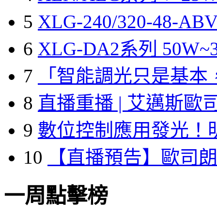
5
XLG-240/320-48-A
6
XLG-DA2系列 50W~3
7
「智能調光只是基本
8
直播重播 | 艾邁斯歐
9
數位控制應用發光！
10
【直播預告】歐司
一周點擊榜