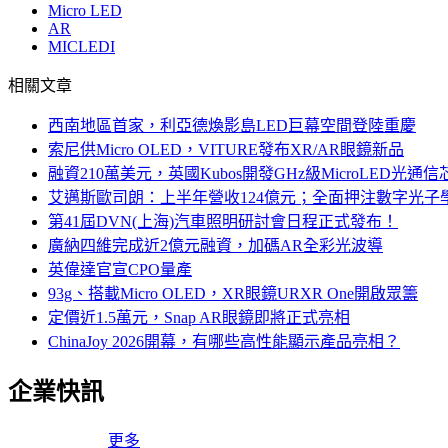
Micro LED
AR
MICLEDI
相關文章
西南地區首家，利亞德煥影島LED巨幕空間登陸重慶
索尼供Micro OLED，VITURE發布XR/AR眼鏡新品
融資210萬美元，英國Kubos開發GHz級MicroLED光通信
艾邁斯歐司朗：上半年營收124億元；全面押注數字光子
第41屆DVN(上海)汽車照明研討會日程正式發布！
廣納四維完成近2億元融資，加碼AR全彩光波導
英偉達官宣CPO量產
93g、搭載Micro OLED，XR眼鏡URXR One開啟眾籌
定價近1.5萬元，Snap AR眼鏡即將正式亮相
ChinaJoy 2026開幕，有哪些高性能顯示產品亮相？
企業快訊
更多