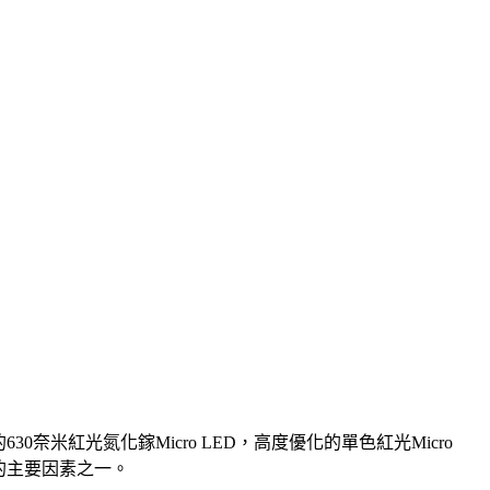
圍內的630奈米紅光氮化鎵Micro LED，高度優化的單色紅光Micro
顯示的主要因素之一。