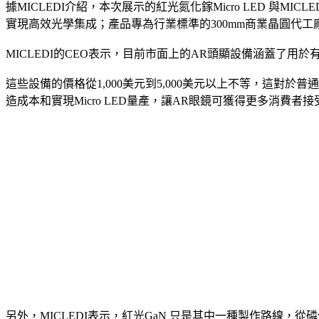
據MICLEDI介紹，本次展示的紅光氮化鎵Micro LED 與M
實現高效光學集成；產品專為行業標準的300mm商業晶圓代
MICLEDI的CEO表示，目前市面上的AR頭顯設備涵蓋了
這些設備的價格從1,000美元到5,000美元以上不等，這對於普通消費
造成本和實現Micro LED量產，讓AR眼鏡可獲得更多消費者接
另外，MICLEDI表示，紅光GaN 只是其中一種製作路線，