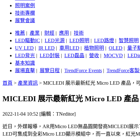
照明案例
技術專欄
展覽會議
推薦
|
產業
|
財經
|
應用
|
技術
LED驅動IC
|
LED光源
|
LED照明
|
LED路燈
|
智慧照明
UV LED
|
IR LED
|
車用LED
|
植物照明
|
OLED
|
量子
LED背光
|
LED封裝
|
LED磊晶
|
營收
|
MOCVD
|
LEDi
基本知識
展場直擊
|
展覽日程
|
TrendForce Events
|
TrendForce
首頁
>
產業資訊
>
MICLEDI 展示最新紅光 Micro LED 產
MICLEDI 展示最新紅光 Micro LED
2022-11-04 10:52 [編輯：TNeditor]
近日，外媒報導，AR用Micro LED無晶圓開發商MICLEDI展示了半高
LED可集成到全彩Micro LED顯示模組中，而一直以來，紅光M