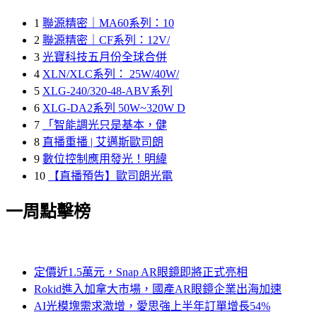
1
聯源精密｜MA60系列：10
2
聯源精密｜CF系列：12V/
3
光寶科技五月份全球合併
4
XLN/XLC系列： 25W/40W/
5
XLG-240/320-48-ABV系列
6
XLG-DA2系列 50W~320W D
7
「智能調光只是基本，健
8
直播重播 | 艾邁斯歐司朗
9
數位控制應用發光！明緯
10
【直播預告】歐司朗光電
一周點擊榜
定價近1.5萬元，Snap AR眼鏡即將正式亮相
Rokid進入加拿大市場，國產AR眼鏡企業出海加速
AI光模塊需求激增，愛思強上半年訂單增長54%