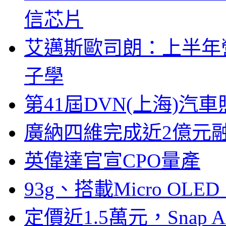
信芯片
艾邁斯歐司朗：上半年
子學
第41屆DVN(上海)
廣納四維完成近2億元
英偉達官宣CPO量產
93g、搭載Micro OL
定價近1.5萬元，Snap