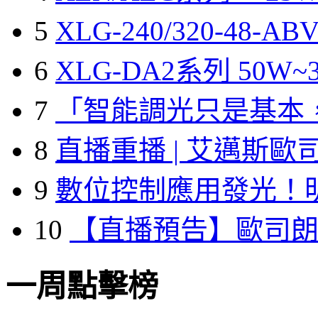
5
XLG-240/320-48-A
6
XLG-DA2系列 50W~3
7
「智能調光只是基本
8
直播重播 | 艾邁斯歐
9
數位控制應用發光！
10
【直播預告】歐司
一周點擊榜