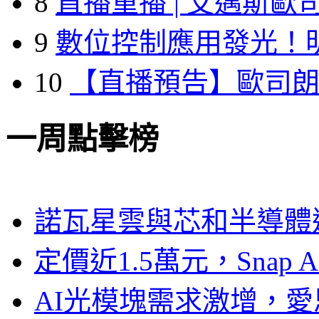
8
直播重播 | 艾邁斯歐
9
數位控制應用發光！
10
【直播預告】歐司
一周點擊榜
諾瓦星雲與芯和半導體達
定價近1.5萬元，Snap
AI光模塊需求激增，愛