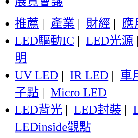
展覽會議
推薦
|
產業
|
財經
|
應
LED驅動IC
|
LED光源
明
UV LED
|
IR LED
|
車
子點
|
Micro LED
LED背光
|
LED封裝
|
LEDinside觀點