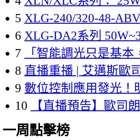
4
XLN/XLC系列： 25W
5
XLG-240/320-48-A
6
XLG-DA2系列 50W~3
7
「智能調光只是基本
8
直播重播 | 艾邁斯歐
9
數位控制應用發光！
10
【直播預告】歐司
一周點擊榜