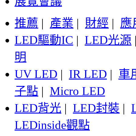
展覽會議
推薦
|
產業
|
財經
|
應
LED驅動IC
|
LED光源
明
UV LED
|
IR LED
|
車
子點
|
Micro LED
LED背光
|
LED封裝
|
LEDinside觀點