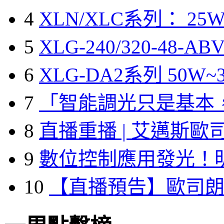
4
XLN/XLC系列： 25W
5
XLG-240/320-48-A
6
XLG-DA2系列 50W~3
7
「智能調光只是基本
8
直播重播 | 艾邁斯歐
9
數位控制應用發光！
10
【直播預告】歐司