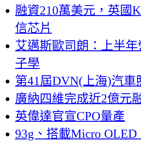
融資210萬美元，英國Ku
信芯片
艾邁斯歐司朗：上半年
子學
第41屆DVN(上海)
廣納四維完成近2億元
英偉達官宣CPO量產
93g、搭載Micro OL