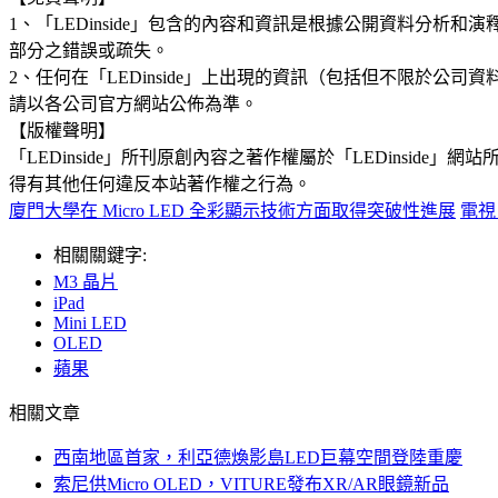
1、「LEDinside」包含的內容和資訊是根據公開資料分
部分之錯誤或疏失。
2、任何在「LEDinside」上出現的資訊（包括但不限於
請以各公司官方網站公佈為準。
【版權聲明】
「LEDinside」所刊原創內容之著作權屬於「LEDins
得有其他任何違反本站著作權之行為。
廈門大學在 Micro LED 全彩顯示技術方面取得突破性進展
電視
相關關鍵字:
M3 晶片
iPad
Mini LED
OLED
蘋果
相關文章
西南地區首家，利亞德煥影島LED巨幕空間登陸重慶
索尼供Micro OLED，VITURE發布XR/AR眼鏡新品