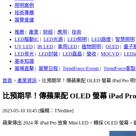
照明案例
技術專欄
展覽會議
推薦
|
產業
|
財經
|
應用
|
技術
LED驅動IC
|
LED光源
|
LED照明
|
LED路燈
|
智慧照明
UV LED
|
IR LED
|
車用LED
|
植物照明
|
OLED
|
量子
LED背光
|
LED封裝
|
LED磊晶
|
營收
|
MOCVD
|
LEDi
基本知識
展場直擊
|
展覽日程
|
TrendForce Events
|
TrendForce
首頁
>
產業資訊
>
比預期早！傳蘋果配 OLED 螢幕 iPad Pro
比預期早！傳蘋果配 OLED 螢幕 iPad P
2023-05-10 10:45 [編輯：TNeditor]
蘋果傳出 2024 年 iPad Pro 放棄 Mini LED，轉採 OLE