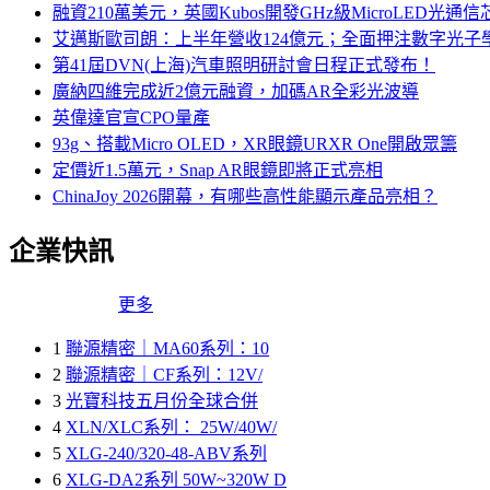
融資210萬美元，英國Kubos開發GHz級MicroLED光通信
艾邁斯歐司朗：上半年營收124億元；全面押注數字光子
第41屆DVN(上海)汽車照明研討會日程正式發布！
廣納四維完成近2億元融資，加碼AR全彩光波導
英偉達官宣CPO量產
93g、搭載Micro OLED，XR眼鏡URXR One開啟眾籌
定價近1.5萬元，Snap AR眼鏡即將正式亮相
ChinaJoy 2026開幕，有哪些高性能顯示產品亮相？
企業快訊
更多
1
聯源精密｜MA60系列：10
2
聯源精密｜CF系列：12V/
3
光寶科技五月份全球合併
4
XLN/XLC系列： 25W/40W/
5
XLG-240/320-48-ABV系列
6
XLG-DA2系列 50W~320W D