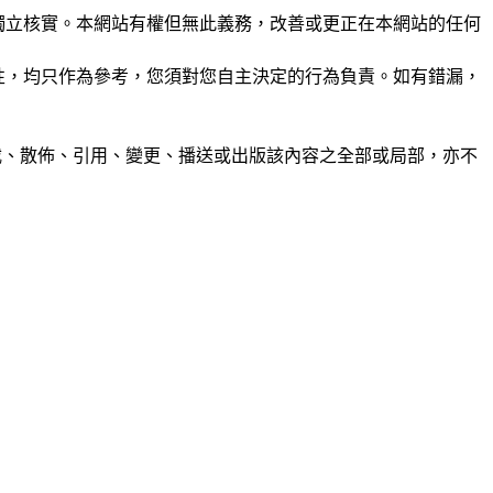
未經獨立核實。本網站有權但無此義務，改善或更正在本網站的任何
準確性，均只作為參考，您須對您自主決定的行為負責。如有錯漏，
制、轉載、散佈、引用、變更、播送或出版該內容之全部或局部，亦不