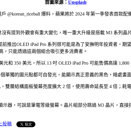
首圖來源：
Unsplash
ter 用戶 @korean_riceball 爆料，蘋果將於 2024 年第一季發表
Pro 消息沒有提到外觀會有重大變化，唯一重大升級是搭載 M3 系列晶
OLED iPad Pro 系列很可能是為了安撫明年投資者，期望銷售迅
本高，只能透過這兩個組合吸引更多消費者。
美元和 350 美元，所以 13 吋 OLED iPad Pro 可能售價高達
這種螢幕每個單獨的圖元點都可自發光，能顯示真正意義的黑色，暗處
單層相比，雙層結構面板螢幕亮度擴大 2 倍，使用壽命延長至 4 倍
尺寸顯示器，可說是筆電等級螢幕。晶片組部分跳過 M3 晶片，直接採用比 
上投稿