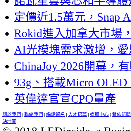
諾瓦星雲與芯和半導體達
定價近1.5萬元，Snap
Rokid進入加拿大市
AI光模塊需求激增，愛
ChinaJoy 2026
93g、搭載Micro OL
英偉達官宣CPO量產
關於我們
|
聯絡我們
|
編輯資訊
|
人才招募
|
媒體中心
|
發佈新聞
站地圖