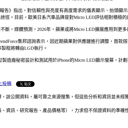
技術成本分析報告》指出，對信賴性與亮度有高度需求的儀表顯示、抬頭顯示器（
先途徑。目前，歐美日系汽車品牌是對Micro LED評估相對積極
態不斷，媒體預測，2026年，蘋果或將Micro LED擴展應用
TrendForce集邦諮詢表示，因近期蘋果對供應鏈進行調整，首款搭載Mic
量轉移製程將轉由LGD執行。
設計和測試用於iPhone的Micro LED顯示螢幕，計劃在未來將
上投稿
析和演釋，該公開資料，屬可靠之來源搜集，但這些分析和資訊並
公司資料、資訊、研究報告、產品價格等），力求但不保證資料的