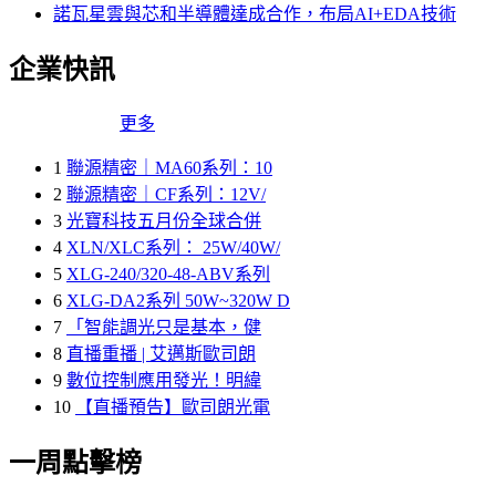
諾瓦星雲與芯和半導體達成合作，布局AI+EDA技術
企業快訊
更多
1
聯源精密｜MA60系列：10
2
聯源精密｜CF系列：12V/
3
光寶科技五月份全球合併
4
XLN/XLC系列： 25W/40W/
5
XLG-240/320-48-ABV系列
6
XLG-DA2系列 50W~320W D
7
「智能調光只是基本，健
8
直播重播 | 艾邁斯歐司朗
9
數位控制應用發光！明緯
10
【直播預告】歐司朗光電
一周點擊榜