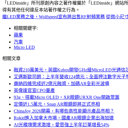
「LEDinside」所刊原創內容之著作權屬於「LEDins
得有其他任何違反本站著作權之行為。
繼LED業務之後，Wolfspeed宣布將出售RF射頻業務
從微小尺寸領
相關關鍵字:
蘋果
汽車
Micro LED
相關文章
融資210萬美元，英國Kubos開發GHz級MicroLED光通信
艾邁斯歐司朗：上半年營收124億元；全面押注數字光子
廣納四維完成近2億元融資，加碼AR全彩光波導
英偉達官宣CPO量產
93g、搭載Micro OLED，XR眼鏡URXR One開啟眾籌
定價近1.5萬元，Snap AR眼鏡即將正式亮相
ChinaJoy 2026開幕，有哪些高性能顯示產品亮相？
Rokid進入加拿大市場，國產AR眼鏡企業出海加速
AI光模塊需求激增，愛思強上半年訂單增長54%