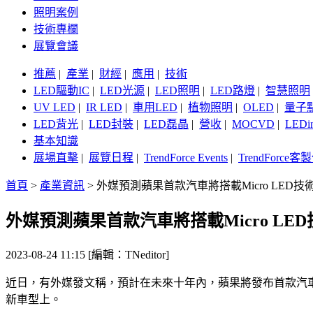
照明案例
技術專欄
展覽會議
推薦
|
產業
|
財經
|
應用
|
技術
LED驅動IC
|
LED光源
|
LED照明
|
LED路燈
|
智慧照明
UV LED
|
IR LED
|
車用LED
|
植物照明
|
OLED
|
量子
LED背光
|
LED封裝
|
LED磊晶
|
營收
|
MOCVD
|
LEDi
基本知識
展場直擊
|
展覽日程
|
TrendForce Events
|
TrendForce
首頁
>
產業資訊
>
外媒預測蘋果首款汽車將搭載Micro LED技
外媒預測蘋果首款汽車將搭載Micro LED
2023-08-24 11:15 [編輯：TNeditor]
近日，有外媒發文稱，預計在未來十年內，蘋果將發布首款汽車，該
新車型上。