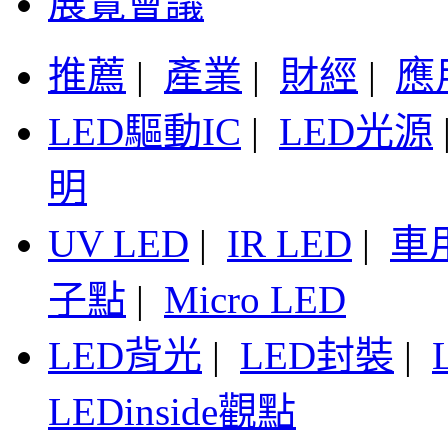
展覽會議
推薦
|
產業
|
財經
|
應
LED驅動IC
|
LED光源
明
UV LED
|
IR LED
|
車
子點
|
Micro LED
LED背光
|
LED封裝
|
LEDinside觀點