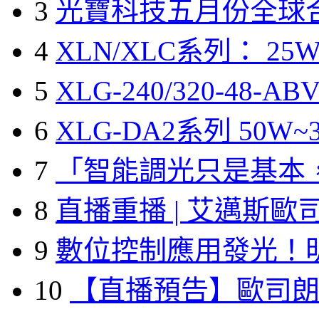
3
光寶科技五月份全球
4
XLN/XLC系列： 25W
5
XLG-240/320-48-A
6
XLG-DA2系列 50W~3
7
「智能調光只是基本
8
直播重播 | 艾邁斯歐
9
數位控制應用發光！
10
【直播預告】歐司