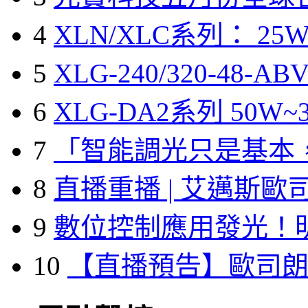
4
XLN/XLC系列： 25W
5
XLG-240/320-48-A
6
XLG-DA2系列 50W~3
7
「智能調光只是基本
8
直播重播 | 艾邁斯歐
9
數位控制應用發光！
10
【直播預告】歐司