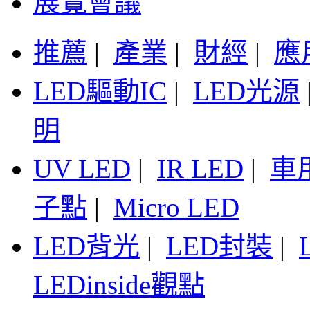
展覽會議
推薦
|
產業
|
財經
|
應
LED驅動IC
|
LED光源
明
UV LED
|
IR LED
|
車
子點
|
Micro LED
LED背光
|
LED封裝
|
LEDinside觀點