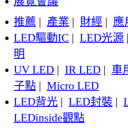
展覽會議
推薦
|
產業
|
財經
|
應
LED驅動IC
|
LED光源
明
UV LED
|
IR LED
|
車
子點
|
Micro LED
LED背光
|
LED封裝
|
LEDinside觀點