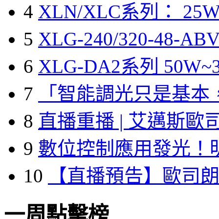
4
XLN/XLC系列： 25W
5
XLG-240/320-48-A
6
XLG-DA2系列 50W~3
7
「智能調光只是基本
8
直播重播 | 艾邁斯歐
9
數位控制應用發光！
10
【直播預告】歐司
一周點擊榜