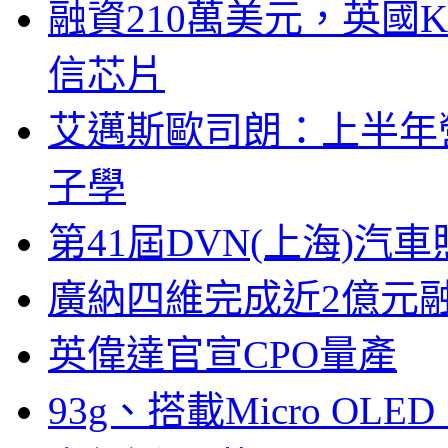
融資210萬美元，英國Ku
信芯片
艾邁斯歐司朗：上半年
子學
第41屆DVN(上海)
廣納四維完成近2億元
英偉達官宣CPO量產
93g、搭載Micro OL