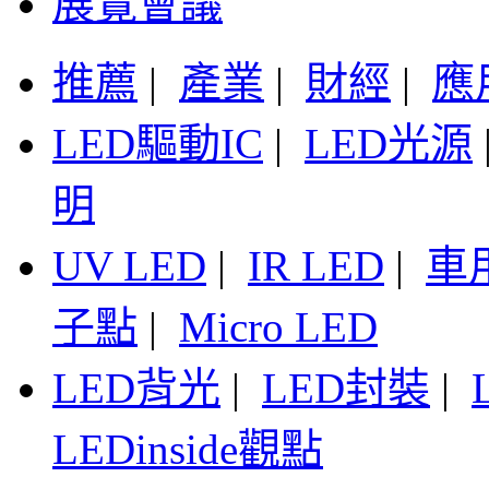
展覽會議
推薦
|
產業
|
財經
|
應
LED驅動IC
|
LED光源
明
UV LED
|
IR LED
|
車
子點
|
Micro LED
LED背光
|
LED封裝
|
LEDinside觀點