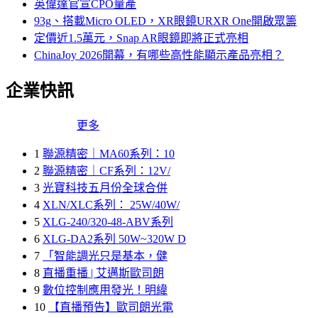
英偉達官宣CPO量產
93g、搭載Micro OLED，XR眼鏡URXR One開啟眾籌
定價近1.5萬元，Snap AR眼鏡即將正式亮相
ChinaJoy 2026開幕，有哪些高性能顯示產品亮相？
企業快訊
更多
1
聯源精密｜MA60系列：10
2
聯源精密｜CF系列：12V/
3
光寶科技五月份全球合併
4
XLN/XLC系列： 25W/40W/
5
XLG-240/320-48-ABV系列
6
XLG-DA2系列 50W~320W D
7
「智能調光只是基本，健
8
直播重播 | 艾邁斯歐司朗
9
數位控制應用發光！明緯
10
【直播預告】歐司朗光電