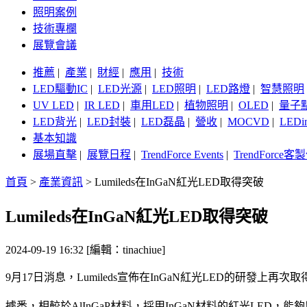
照明案例
技術專欄
展覽會議
推薦
|
產業
|
財經
|
應用
|
技術
LED驅動IC
|
LED光源
|
LED照明
|
LED路燈
|
智慧照明
UV LED
|
IR LED
|
車用LED
|
植物照明
|
OLED
|
量子
LED背光
|
LED封裝
|
LED磊晶
|
營收
|
MOCVD
|
LEDi
基本知識
展場直擊
|
展覽日程
|
TrendForce Events
|
TrendForce
首頁
>
產業資訊
>
Lumileds在InGaN紅光LED取得突破
Lumileds在InGaN紅光LED取得突破
2024-09-19 16:32 [編輯：tinachiue]
9月17日消息，Lumileds宣佈在InGaN紅光LED的研發上再
據悉，相較於AlInGaP材料，採用InGaN材料的紅光LED