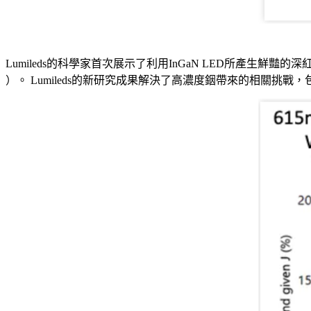
Lumileds的科學家首次展示了利用InGaN LED所產生鮮豔的深紅光
）。 Lumileds的新研究成果解決了高濃度銦帶來的相關挑