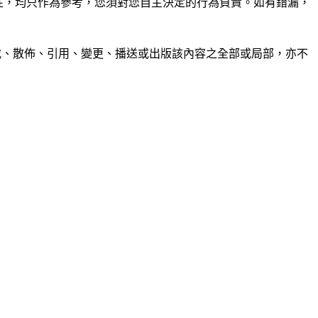
準確性，均只作為參考，您須對您自主決定的行為負責。如有錯漏，
制、轉載、散佈、引用、變更、播送或出版該內容之全部或局部，亦不