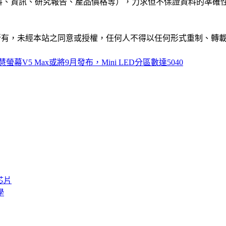
公司資料、資訊、研究報告、產品價格等），力求但不保證資料的
ide」網站所有，未經本站之同意或授權，任何人不得以任何形式重
螢幕V5 Max或將9月發布，Mini LED分區數達5040
芯片
學