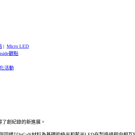
點
|
Micro LED
nside觀點
客製化活動
次取得了創紀錄的新進展。
，能夠與同樣以InGaN材料為基礎的綠光和藍光LED在製造過程中相