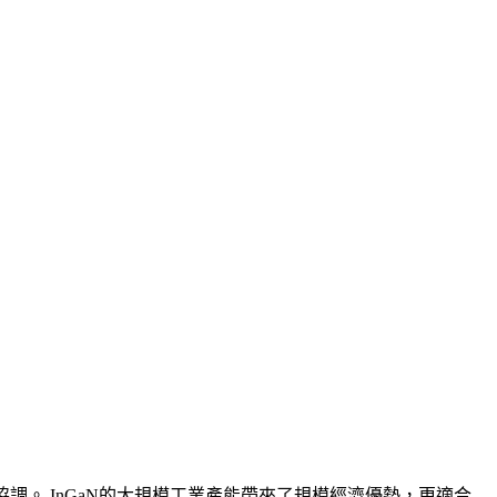
互協調。 InGaN的大規模工業產能帶來了規模經濟優勢，更適合