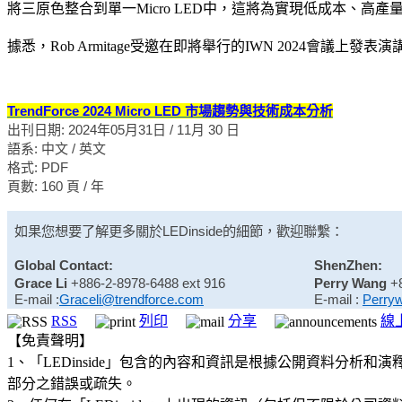
將三原色整合到單一Micro LED中，這將為實現低成本、高產
據悉，Rob Armitage受邀在即將舉行的IWN 2024會議上發
TrendForce 2024 Micro LED 市場趨勢與技術成本分析
出刊日期: 2024年05月31日 / 11月 30 日
語系: 中文 / 英文
格式: PDF
頁數: 160 頁 / 年
如果您想要了解更多關於
LEDinside
的細節，歡迎聯繫：
Global Contact:
ShenZhen:
Grace Li
+886-2-8978-6488 ext 916
Perry Wang
+
E-mail :
Graceli@trendforce.com
E-mail :
Perry
RSS
列印
分享
線
【免責聲明】
1、「LEDinside」包含的內容和資訊是根據公開資料分
部分之錯誤或疏失。