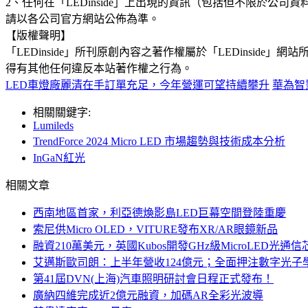
2、任何在「LEDinside」上出現的資訊（包括但不限於
請以各公司官方網站公佈為準。
【版權聲明】
「LEDinside」所刊原創內容之著作權屬於「LEDins
得有其他任何違反本站著作權之行為。
LED車燈廠麗清在手訂單充足，今年營運可望持續攀升
華為智慧
相關關鍵字:
Lumileds
TrendForce 2024 Micro LED 市場趨勢與技術成本分析
InGaN紅光
相關文章
西南地區首家，利亞德煥影島LED巨幕空間登陸重慶
索尼供Micro OLED，VITURE發布XR/AR眼鏡新品
融資210萬美元，英國Kubos開發GHz級MicroLED光通信
艾邁斯歐司朗：上半年營收124億元；全面押注數字光子
第41屆DVN(上海)汽車照明研討會日程正式發布！
廣納四維完成近2億元融資，加碼AR全彩光波導