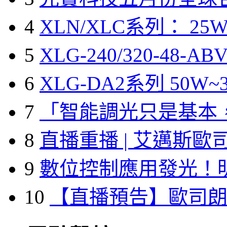
4
XLN/XLC系列： 25W
5
XLG-240/320-48-A
6
XLG-DA2系列 50W~3
7
「智能調光只是基本
8
直播重播 | 艾邁斯歐
9
數位控制應用發光！
10
【直播預告】歐司