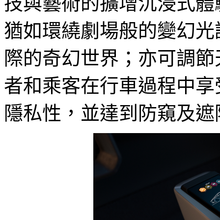
技與藝術的擴增沉浸式體
猶如環繞劇場般的變幻光
際的奇幻世界；亦可調節
者和乘客在行車過程中享
隱私性，並達到防窺及遮