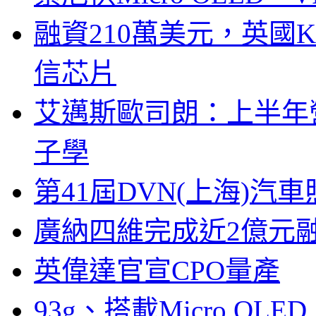
融資210萬美元，英國Ku
信芯片
艾邁斯歐司朗：上半年
子學
第41屆DVN(上海)
廣納四維完成近2億元
英偉達官宣CPO量產
93g、搭載Micro OL