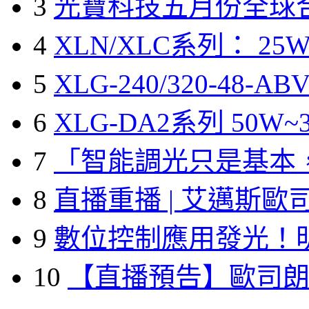
3
光寶科技五月份全球
4
XLN/XLC系列： 25W
5
XLG-240/320-48-A
6
XLG-DA2系列 50W~3
7
「智能調光只是基本
8
直播重播 | 艾邁斯歐
9
數位控制應用發光！
10
【直播預告】歐司