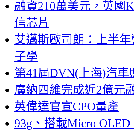
融資210萬美元，英國Ku
信芯片
艾邁斯歐司朗：上半年
子學
第41屆DVN(上海)
廣納四維完成近2億元
英偉達官宣CPO量產
93g、搭載Micro OL