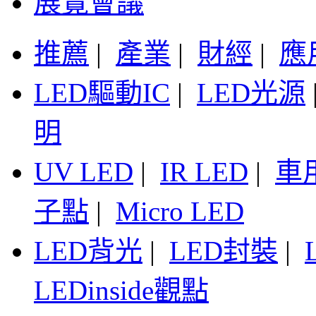
展覽會議
推薦
|
產業
|
財經
|
應
LED驅動IC
|
LED光源
明
UV LED
|
IR LED
|
車
子點
|
Micro LED
LED背光
|
LED封裝
|
LEDinside觀點