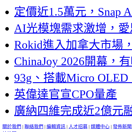
定價近1.5萬元，Snap
AI光模塊需求激增，愛
Rokid進入加拿大市
ChinaJoy 2026
93g、搭載Micro OL
英偉達官宣CPO量產
廣納四維完成近2億元
關於我們
|
聯絡我們
|
編輯資訊
|
人才招募
|
媒體中心
|
發佈新聞