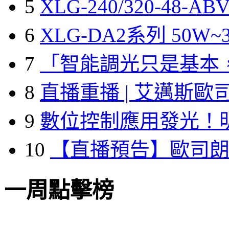
5
XLG-240/320-48-A
6
XLG-DA2系列 50W~3
7
「智能調光只是基本
8
直播重播 | 艾邁斯歐
9
數位控制應用發光！
10
【直播預告】歐司
一周點擊榜