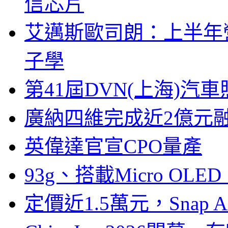
信芯片
艾邁斯歐司朗：上半年
子學
第41屆DVN(上海)
廣納四維完成近2億元
英偉達官宣CPO量產
93g、搭載Micro OL
定價近1.5萬元，Snap