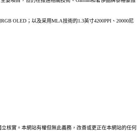
了主要項目，但仍在推進相關技術。Garmin和奢侈品牌泰格豪雅
GB OLED；以及采用MLA技術的1.3英寸4200PPI、20000尼
未經獨立核實。本網站有權但無此義務，改善或更正在本網站的任何