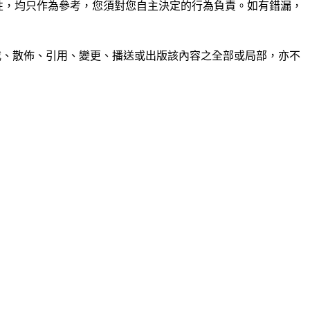
準確性，均只作為參考，您須對您自主決定的行為負責。如有錯漏，
制、轉載、散佈、引用、變更、播送或出版該內容之全部或局部，亦不