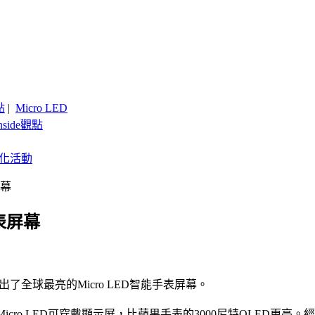
點
|
Micro LED
nside觀點
客製化活動
屏幕
表屏幕
展出了全球最亮的Micro LED智能手表屏幕。
的Micro LED可穿戴顯示屏，比蘋果手表的3000尼特OLED更