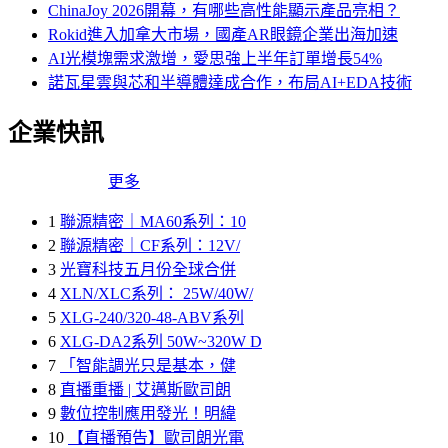
ChinaJoy 2026開幕，有哪些高性能顯示產品亮相？
Rokid進入加拿大市場，國產AR眼鏡企業出海加速
AI光模塊需求激增，愛思強上半年訂單增長54%
諾瓦星雲與芯和半導體達成合作，布局AI+EDA技術
企業快訊
更多
1
聯源精密｜MA60系列：10
2
聯源精密｜CF系列：12V/
3
光寶科技五月份全球合併
4
XLN/XLC系列： 25W/40W/
5
XLG-240/320-48-ABV系列
6
XLG-DA2系列 50W~320W D
7
「智能調光只是基本，健
8
直播重播 | 艾邁斯歐司朗
9
數位控制應用發光！明緯
10
【直播預告】歐司朗光電