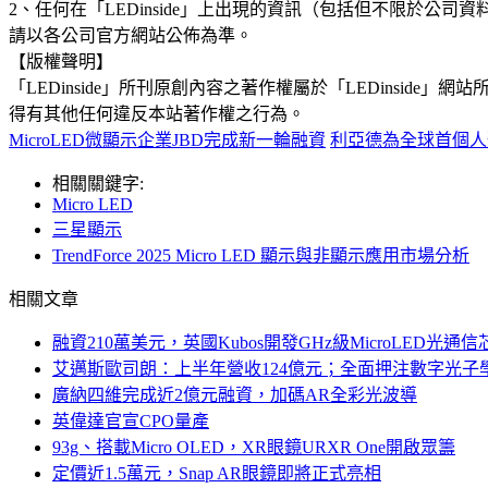
2、任何在「LEDinside」上出現的資訊（包括但不限於
請以各公司官方網站公佈為準。
【版權聲明】
「LEDinside」所刊原創內容之著作權屬於「LEDins
得有其他任何違反本站著作權之行為。
MicroLED微顯示企業JBD完成新一輪融資
利亞德為全球首個人
相關關鍵字:
Micro LED
三星顯示
TrendForce 2025 Micro LED 顯示與非顯示應用市場分析
相關文章
融資210萬美元，英國Kubos開發GHz級MicroLED光通信
艾邁斯歐司朗：上半年營收124億元；全面押注數字光子
廣納四維完成近2億元融資，加碼AR全彩光波導
英偉達官宣CPO量產
93g、搭載Micro OLED，XR眼鏡URXR One開啟眾籌
定價近1.5萬元，Snap AR眼鏡即將正式亮相