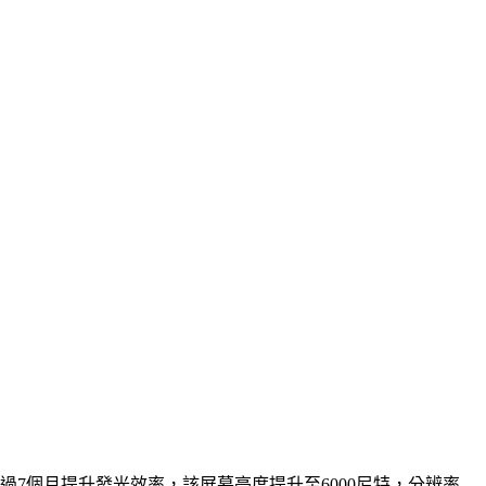
亮。經過7個月提升發光效率，該屏幕亮度提升至6000尼特，分辨率