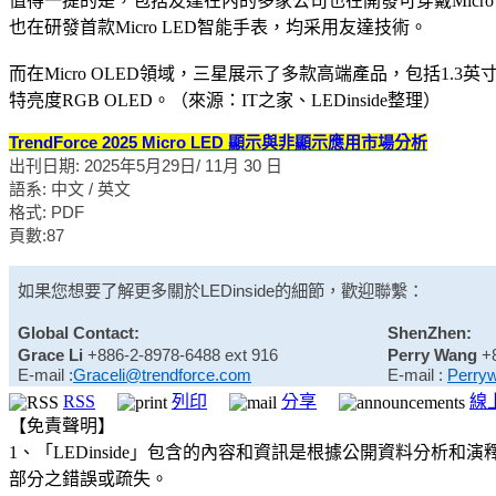
值得一提的是，包括友達在內的多家公司也在開發可穿戴Micro
也在研發首款Micro LED智能手表，均采用友達技術。
而在Micro OLED領域，三星展示了多款高端產品，包括1.3英寸400
特亮度RGB OLED。（來源：IT之家、LEDinside整理）
TrendForce 2025 Micro LED 顯示與非顯示應用市場分析
出刊日期: 2025年5月29日/ 11月 30 日
語系: 中文 / 英文
格式: PDF
頁數:87
如果您想要了解更多關於
LEDinside
的細節，歡迎聯繫：
Global Contact:
ShenZhen:
Grace Li
+886-2-8978-6488 ext 916
Perry Wang
+
E-mail :
Graceli@trendforce.com
E-mail :
Perry
RSS
列印
分享
線
【免責聲明】
1、「LEDinside」包含的內容和資訊是根據公開資料分
部分之錯誤或疏失。