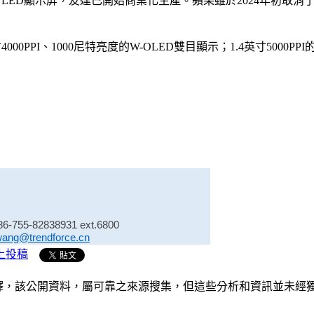
 LED顯示屏，友達已開始商業化生產。蘋果雖於2024年初取消
0PPI、1000尼特亮度的W-OLED雙目顯示；1.4英寸5000PPI的R
86-755-82838931 ext.6800
wang@trendforce.cn
上投稿
析和演釋，該公開資料，屬可靠之來源搜集，但這些分析和資訊並