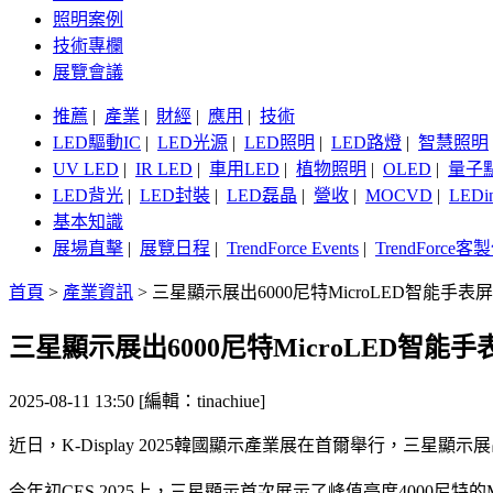
照明案例
技術專欄
展覽會議
推薦
|
產業
|
財經
|
應用
|
技術
LED驅動IC
|
LED光源
|
LED照明
|
LED路燈
|
智慧照明
UV LED
|
IR LED
|
車用LED
|
植物照明
|
OLED
|
量子
LED背光
|
LED封裝
|
LED磊晶
|
營收
|
MOCVD
|
LEDi
基本知識
展場直擊
|
展覽日程
|
TrendForce Events
|
TrendForce
首頁
>
產業資訊
>
三星顯示展出6000尼特MicroLED智能手表
三星顯示展出6000尼特MicroLED智能手
2025-08-11 13:50 [編輯：tinachiue]
近日，K-Display 2025韓國顯示產業展在首爾舉行，三星顯示
今年初CES 2025上，三星顯示首次展示了峰值亮度4000尼特