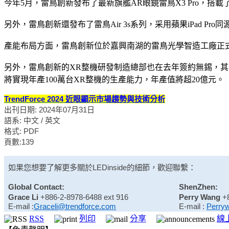
今年5月，雷鳥創新發布了最新旗艦AR眼鏡雷鳥X3 Pro，搭
另外，雷鳥創新還發布了雷鳥Air 3s系列，采用蘋果iPad Pr
產能布局方面，雷鳥創新位於嘉興南湖的雷鳥光學智造工廠正式
另外，雷鳥創新的XR整機研發制造總部也在去年簽約無錫，其
將實現年產100萬台XR整機的生產能力，年產值將超20億元。（LE
TrendForce 2024 近眼顯示市場趨勢與技術分析
出刊日期: 2024年07月31日
語系: 中文 / 英文
格式: PDF
頁數:139
如果您想要了解更多關於
LEDinside
的細節，歡迎聯繫：
Global Contact:
ShenZhen:
Grace Li
+886-2-8978-6488 ext 916
Perry Wang
+
E-mail :
Graceli@trendforce.com
E-mail :
Perry
RSS
列印
分享
線