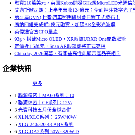
融資210萬美元，英國Kubos開發GHz級MicroLED光通信
艾邁斯歐司朗：上半年營收124億元；全面押注數字光子
第41屆DVN(上海)汽車照明研討會日程正式發布！
廣納四維完成近2億元融資，加碼AR全彩光波導
英偉達官宣CPO量產
93g、搭載Micro OLED，XR眼鏡URXR One開啟眾籌
定價近1.5萬元，Snap AR眼鏡即將正式亮相
ChinaJoy 2026開幕，有哪些高性能顯示產品亮相？
企業快訊
更多
1
聯源精密｜MA60系列：10
2
聯源精密｜CF系列：12V/
3
光寶科技五月份全球合併
4
XLN/XLC系列： 25W/40W/
5
XLG-240/320-48-ABV系列
6
XLG-DA2系列 50W~320W D