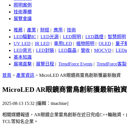
照明案例
技術專欄
展覽會議
推薦
|
產業
|
財經
|
應用
|
技術
LED驅動IC
|
LED光源
|
LED照明
|
LED路燈
|
智慧照明
UV LED
|
IR LED
|
車用LED
|
植物照明
|
OLED
|
量子
LED背光
|
LED封裝
|
LED磊晶
|
營收
|
MOCVD
|
LEDi
基本知識
展場直擊
|
展覽日程
|
TrendForce Events
|
TrendForce
首頁
>
產業資訊
>
MicroLED AR眼鏡商雷鳥創新獲最新融資
MicroLED AR眼鏡商雷鳥創新獲最新融資
2025-08-13 15:32 [編輯：tinachiue]
相關媒體報道，AR眼鏡企業雷鳥創新在近日完成C++輪融資，由
TCL等知名企業。