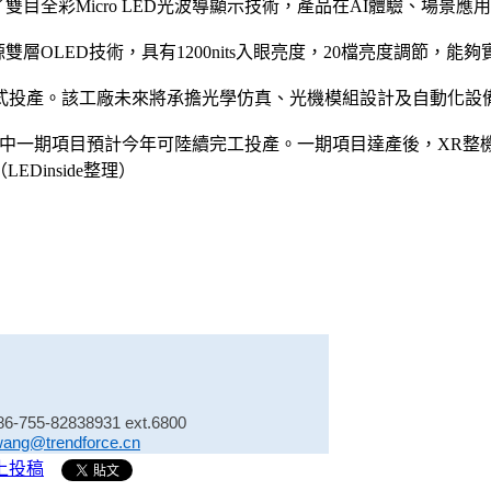
載了雙目全彩Micro LED光波導顯示技術，產品在AI體驗、
o同源雙層OLED技術，具有1200nits入眼亮度，20檔亮度調節，
投產。該工廠未來將承擔光學仿真、光機模組設計及自動化設備
中一期項目預計今年可陸續完工投產。一期項目達產後，XR整機
Dinside整理）
86-755-82838931 ext.6800
wang@trendforce.cn
上投稿