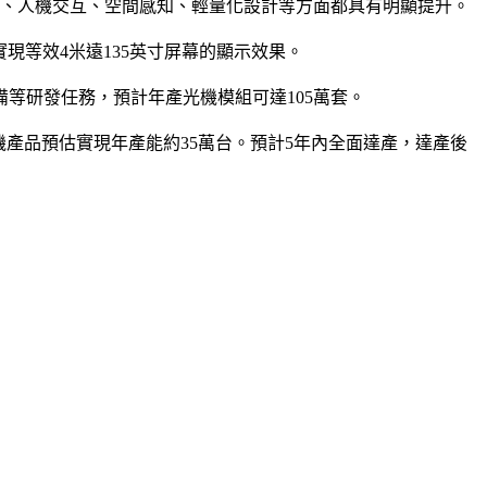
場景應用、人機交互、空間感知、輕量化設計等方面都具有明顯提升。
能夠實現等效4米遠135英寸屏幕的顯示效果。
等研發任務，預計年產光機模組可達105萬套。
產品預估實現年產能約35萬台。預計5年內全面達產，達產後