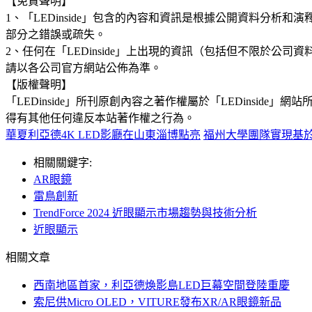
【免責聲明】
1、「LEDinside」包含的內容和資訊是根據公開資料分
部分之錯誤或疏失。
2、任何在「LEDinside」上出現的資訊（包括但不限於
請以各公司官方網站公佈為準。
【版權聲明】
「LEDinside」所刊原創內容之著作權屬於「LEDins
得有其他任何違反本站著作權之行為。
華夏利亞德4K LED影廳在山東淄博點亮
福州大學團隊實現基於M
相關關鍵字:
AR眼鏡
雷鳥創新
TrendForce 2024 近眼顯示市場趨勢與技術分析
近眼顯示
相關文章
西南地區首家，利亞德煥影島LED巨幕空間登陸重慶
索尼供Micro OLED，VITURE發布XR/AR眼鏡新品