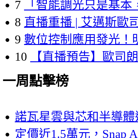
7
「智能調光只是基本
8
直播重播 | 艾邁斯歐
9
數位控制應用發光！
10
【直播預告】歐司
一周點擊榜
諾瓦星雲與芯和半導體達
定價近1.5萬元，Snap