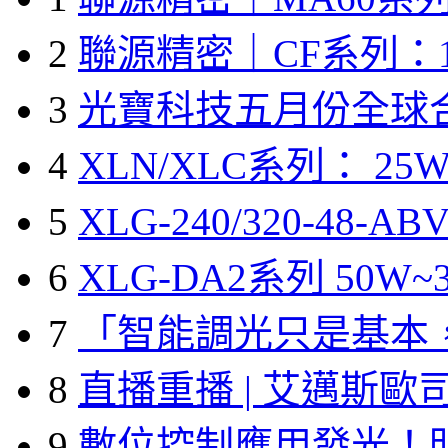
2
聯源精密｜CF系列：1
3
光寶科技五月份全球
4
XLN/XLC系列： 25W
5
XLG-240/320-48-A
6
XLG-DA2系列 50W~3
7
「智能調光只是基本
8
直播重播 | 艾邁斯歐
9
數位控制應用發光！