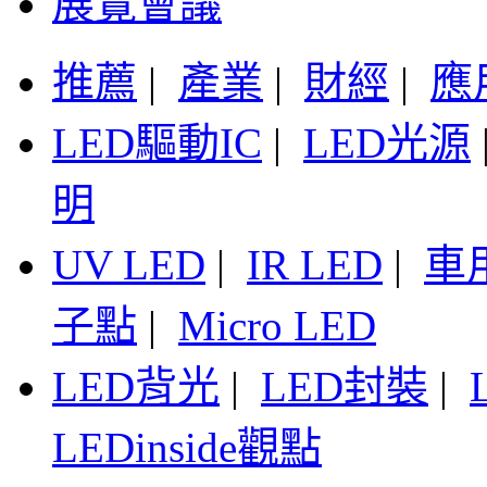
展覽會議
推薦
|
產業
|
財經
|
應
LED驅動IC
|
LED光源
明
UV LED
|
IR LED
|
車
子點
|
Micro LED
LED背光
|
LED封裝
|
LEDinside觀點