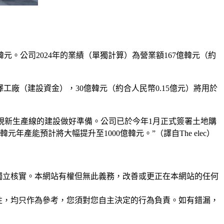
5億韓元。公司2024年的業績（單獨計算）為營業額167億韓元（約
的平澤工廠（建設資金），30億韓元（約合人民幣0.15億元）將用於
D電視新生產線的建設做好準備。公司已於今年1月正式簽署土地購
產能預計將大幅提升至1000億韓元。”（譯自The elec）
未經獨立核實。本網站有權但無此義務，改善或更正在本網站的任何
準確性，均只作為參考，您須對您自主決定的行為負責。如有錯漏，