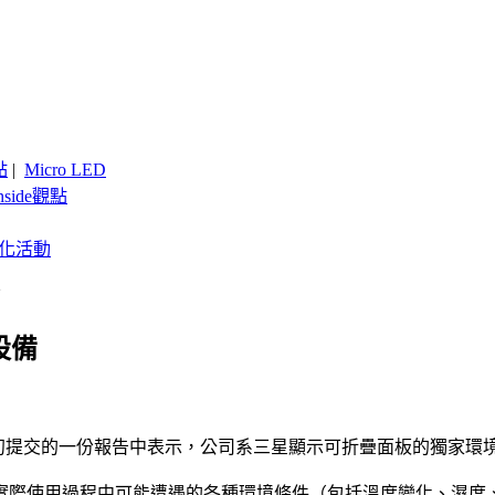
點
|
Micro LED
nside觀點
客製化活動
備
設備
ech在本月初提交的一份報告中表示，公司系三星顯示可折疊面板的獨
實際使用過程中可能遭遇的各種環境條件（包括溫度變化、濕度