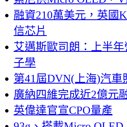
融資210萬美元，英國Ku
信芯片
艾邁斯歐司朗：上半年
子學
第41屆DVN(上海)
廣納四維完成近2億元
英偉達官宣CPO量產
93g、搭載Micro OL