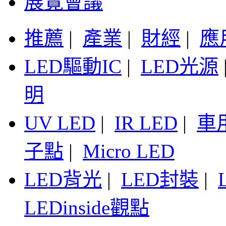
展覽會議
推薦
|
產業
|
財經
|
應
LED驅動IC
|
LED光源
明
UV LED
|
IR LED
|
車
子點
|
Micro LED
LED背光
|
LED封裝
|
LEDinside觀點