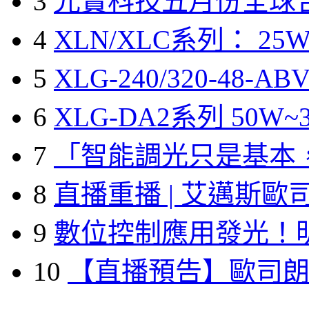
3
光寶科技五月份全球
4
XLN/XLC系列： 25W
5
XLG-240/320-48-A
6
XLG-DA2系列 50W~3
7
「智能調光只是基本
8
直播重播 | 艾邁斯歐
9
數位控制應用發光！
10
【直播預告】歐司