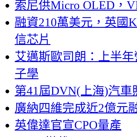
索尼供Micro OLED，
融資210萬美元，英國Ku
信芯片
艾邁斯歐司朗：上半年
子學
第41屆DVN(上海)
廣納四維完成近2億元
英偉達官宣CPO量產