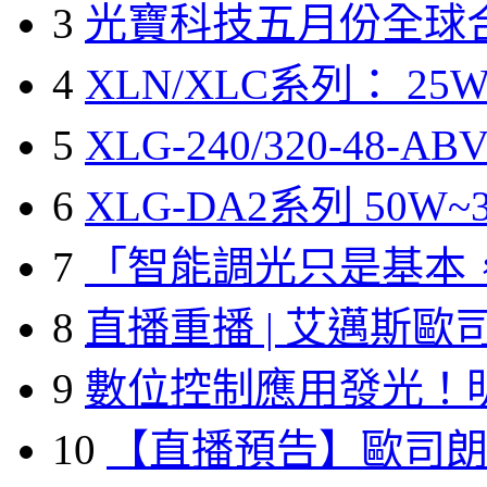
3
光寶科技五月份全球
4
XLN/XLC系列： 25W
5
XLG-240/320-48-A
6
XLG-DA2系列 50W~3
7
「智能調光只是基本
8
直播重播 | 艾邁斯歐
9
數位控制應用發光！
10
【直播預告】歐司