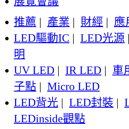
展覽會議
推薦
|
產業
|
財經
|
應
LED驅動IC
|
LED光源
明
UV LED
|
IR LED
|
車
子點
|
Micro LED
LED背光
|
LED封裝
|
LEDinside觀點