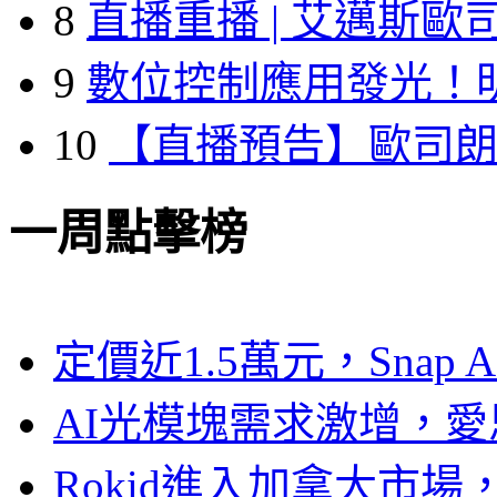
8
直播重播 | 艾邁斯歐
9
數位控制應用發光！
10
【直播預告】歐司
一周點擊榜
定價近1.5萬元，Snap
AI光模塊需求激增，愛
Rokid進入加拿大市