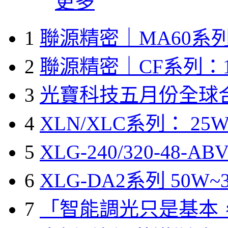
更多
1
聯源精密｜MA60系列
2
聯源精密｜CF系列：1
3
光寶科技五月份全球
4
XLN/XLC系列： 25W
5
XLG-240/320-48-A
6
XLG-DA2系列 50W~3
7
「智能調光只是基本