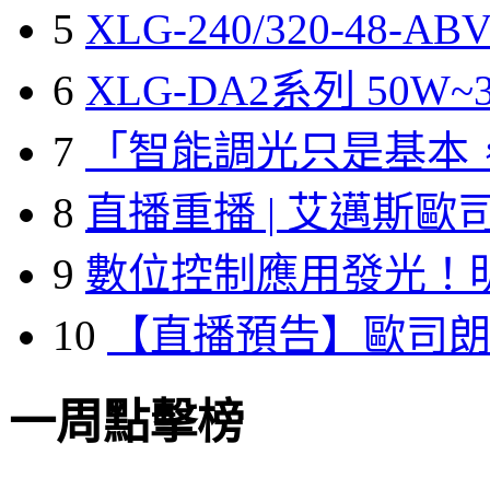
5
XLG-240/320-48-A
6
XLG-DA2系列 50W~3
7
「智能調光只是基本
8
直播重播 | 艾邁斯歐
9
數位控制應用發光！
10
【直播預告】歐司
一周點擊榜