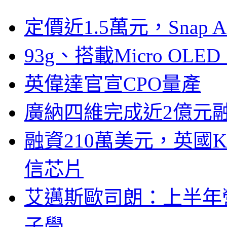
定價近1.5萬元，Snap
93g、搭載Micro OL
英偉達官宣CPO量產
廣納四維完成近2億元
融資210萬美元，英國Ku
信芯片
艾邁斯歐司朗：上半年
子學