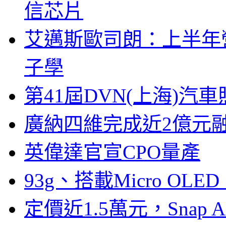
信芯片
艾邁斯歐司朗：上半年
子學
第41屆DVN(上海)
廣納四維完成近2億元
英偉達官宣CPO量產
93g、搭載Micro OL
定價近1.5萬元，Snap