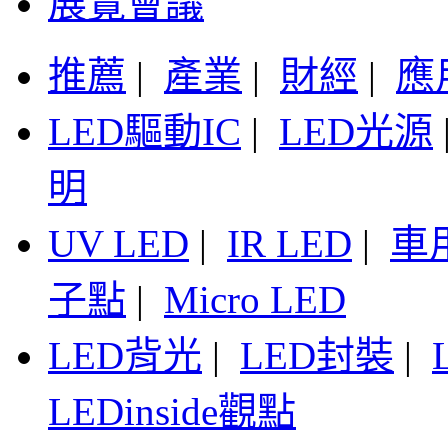
展覽會議
推薦
|
產業
|
財經
|
應
LED驅動IC
|
LED光源
明
UV LED
|
IR LED
|
車
子點
|
Micro LED
LED背光
|
LED封裝
|
LEDinside觀點