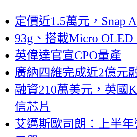
定價近1.5萬元，Snap
93g、搭載Micro OL
英偉達官宣CPO量產
廣納四維完成近2億元
融資210萬美元，英國Ku
信芯片
艾邁斯歐司朗：上半年