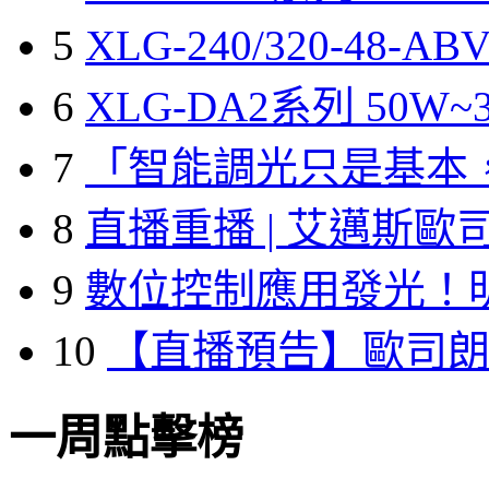
5
XLG-240/320-48-A
6
XLG-DA2系列 50W~3
7
「智能調光只是基本
8
直播重播 | 艾邁斯歐
9
數位控制應用發光！
10
【直播預告】歐司
一周點擊榜