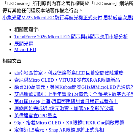
「LEDinside」所刊原創內容之著作權屬於「LEDins
得有其他任何違反本站著作權之行為。
小象光顯M223 MicroLED騎行導航光機正式交付
思特威首次展出M
相關關鍵字:
TrendForce 2026 Micro LED 顯示與非顯示應用市場分析
辰顯光電
Micro LED
相關文章
西南地區首家，利亞德煥影島LED巨幕空間登陸重慶
索尼供Micro OLED，VITURE發布XR/AR眼鏡新品
融資210萬美元，英國Kubos開發GHz級MicroLED光通信
艾邁斯歐司朗：上半年營收124億元；全面押注數字光子
第41屆DVN(上海)汽車照明研討會日程正式發布！
廣納四維完成近2億元融資，加碼AR全彩光波導
英偉達官宣CPO量產
93g、搭載Micro OLED，XR眼鏡URXR One開啟眾籌
定價近1.5萬元，Snap AR眼鏡即將正式亮相