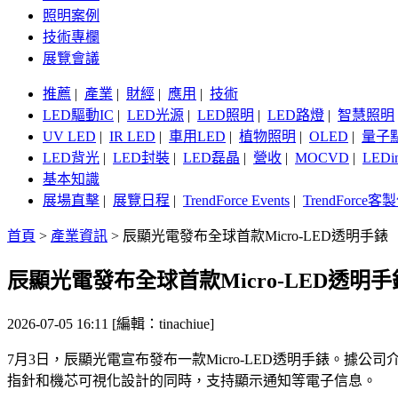
照明案例
技術專欄
展覽會議
推薦
|
產業
|
財經
|
應用
|
技術
LED驅動IC
|
LED光源
|
LED照明
|
LED路燈
|
智慧照明
UV LED
|
IR LED
|
車用LED
|
植物照明
|
OLED
|
量子
LED背光
|
LED封裝
|
LED磊晶
|
營收
|
MOCVD
|
LEDi
基本知識
展場直擊
|
展覽日程
|
TrendForce Events
|
TrendForce
首頁
>
產業資訊
>
辰顯光電發布全球首款Micro-LED透明手錶
辰顯光電發布全球首款Micro-LED透明手
2026-07-05 16:11 [編輯：tinachiue]
7月3日，辰顯光電宣布發布一款Micro-LED透明手錶。據公司
指針和機芯可視化設計的同時，支持顯示通知等電子信息。