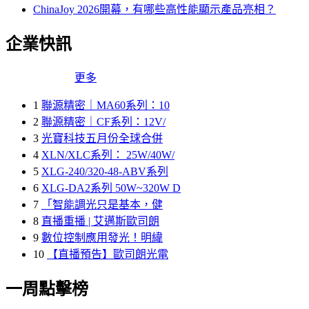
ChinaJoy 2026開幕，有哪些高性能顯示產品亮相？
企業快訊
更多
1
聯源精密｜MA60系列：10
2
聯源精密｜CF系列：12V/
3
光寶科技五月份全球合併
4
XLN/XLC系列： 25W/40W/
5
XLG-240/320-48-ABV系列
6
XLG-DA2系列 50W~320W D
7
「智能調光只是基本，健
8
直播重播 | 艾邁斯歐司朗
9
數位控制應用發光！明緯
10
【直播預告】歐司朗光電
一周點擊榜