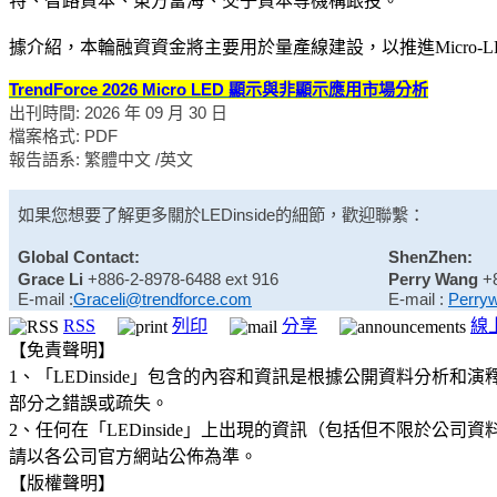
特、智路資本、東方富海、交子資本等機構跟投。
據介紹，本輪融資資金將主要用於量產線建設，以推進Micro-
TrendForce 2026 Micro LED 顯示與非顯示應用市場分析
出刊時間: 2026 年 09 月 30 日
檔案格式: PDF
報告語系: 繁體中文 /英文
如果您想要了解更多關於
LEDinside
的細節，歡迎聯繫：
Global Contact:
ShenZhen:
Grace Li
+886-2-8978-6488 ext 916
Perry Wang
+
E-mail :
Graceli@trendforce.com
E-mail :
Perry
RSS
列印
分享
線
【免責聲明】
1、「LEDinside」包含的內容和資訊是根據公開資料分
部分之錯誤或疏失。
2、任何在「LEDinside」上出現的資訊（包括但不限於
請以各公司官方網站公佈為準。
【版權聲明】