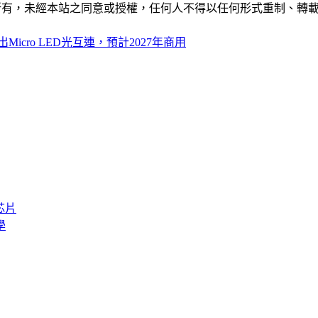
ide」網站所有，未經本站之同意或授權，任何人不得以任何形式重
icro LED光互連，預計2027年商用
芯片
學