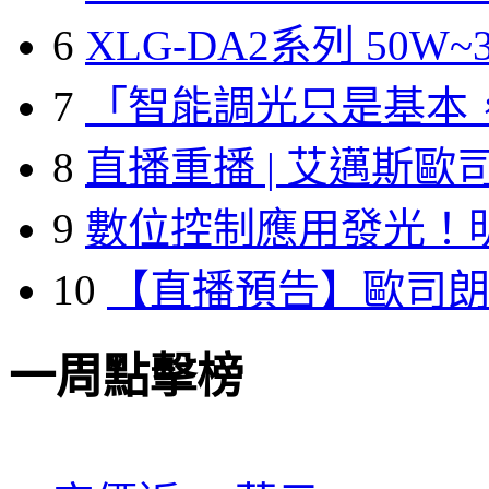
6
XLG-DA2系列 50W~3
7
「智能調光只是基本
8
直播重播 | 艾邁斯歐
9
數位控制應用發光！
10
【直播預告】歐司
一周點擊榜