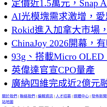
定價近1.5萬元，Snap
AI光模塊需求激增，愛
Rokid進入加拿大市
ChinaJoy 2026
93g、搭載Micro OL
英偉達官宣CPO量產
廣納四維完成近2億元
關於我們
|
聯絡我們
|
編輯資訊
|
人才招募
|
媒體中心
|
發佈新聞
站地圖