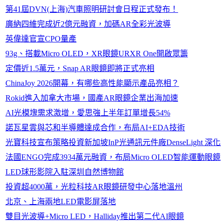
第41屆DVN(上海)汽車照明研討會日程正式發布！
廣納四維完成近2億元融資，加碼AR全彩光波導
英偉達官宣CPO量產
93g、搭載Micro OLED，XR眼鏡URXR One開啟眾籌
定價近1.5萬元，Snap AR眼鏡即將正式亮相
ChinaJoy 2026開幕，有哪些高性能顯示產品亮相？
Rokid進入加拿大市場，國產AR眼鏡企業出海加速
AI光模塊需求激增，愛思強上半年訂單增長54%
諾瓦星雲與芯和半導體達成合作，布局AI+EDA技術
光寶科技宣布策略投資新加坡InP光通訊元件廠DenseLight
法國ENGO完成3934萬元融資，布局Micro OLED智能運動眼鏡
LED球形影院入駐深圳自然博物館
投資超4000萬，光粒科技AR眼鏡研發中心落地溫州
北京、上海兩地LED電影屏落地
雙目光波導+Micro LED，Halliday推出第二代AI眼鏡