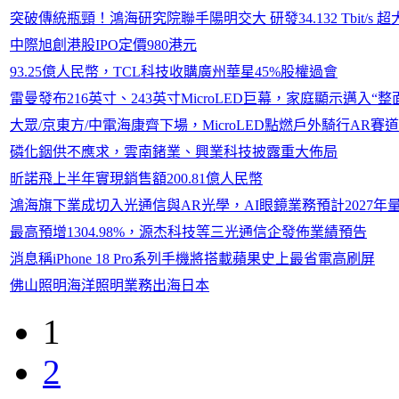
突破傳統瓶頸！鴻海研究院聯手陽明交大 研發34.132 Tbit/s 超
中際旭創港股IPO定價980港元
93.25億人民幣，TCL科技收購廣州華星45%股權過會
雷曼發布216英寸、243英寸MicroLED巨幕，家庭顯示邁入“整
大眾/京東方/中電海康齊下場，MicroLED點燃戶外騎行AR賽道
磷化銦供不應求，雲南鍺業、興業科技披露重大佈局
昕諾飛上半年實現銷售額200.81億人民幣
鴻海旗下業成切入光通信與AR光學，AI眼鏡業務預計2027年
最高預增1304.98%，源杰科技等三光通信企發佈業績預告
消息稱iPhone 18 Pro系列手機將搭載蘋果史上最省電高刷屏
佛山照明海洋照明業務出海日本
1
2