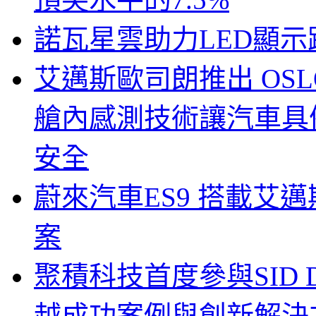
諾瓦星雲助力LED顯
艾邁斯歐司朗推出 OSLON
艙內感測技術讓汽車具
安全
蔚來汽車ES9 搭載艾
案
聚積科技首度參與SID Di
越成功案例與創新解決