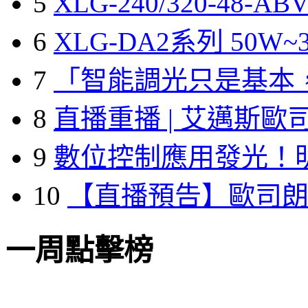
5
XLG-240/320-48-A
6
XLG-DA2系列 50W~3
7
「智能調光只是基本
8
直播重播 | 艾邁斯歐
9
數位控制應用發光！
10
【直播預告】歐司
一周點擊榜