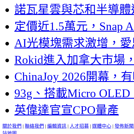
諾瓦星雲與芯和半導體達
定價近1.5萬元，Snap
AI光模塊需求激增，愛
Rokid進入加拿大市
ChinaJoy 2026
93g、搭載Micro OL
英偉達官宣CPO量產
關於我們
|
聯絡我們
|
編輯資訊
|
人才招募
|
媒體中心
|
發佈新聞
站地圖