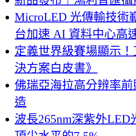
MicroLED 光傳輸
台加速 AI 資料中心
定義世界級賽場顯示！
決方案白皮書》
佛瑞亞海拉高分辨率前照燈
造
波長265nm深紫外LE
頂尖水平的7.5%