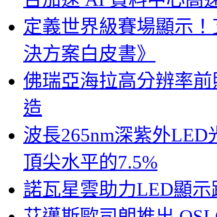
定義世界級賽場顯示！
決方案白皮書》
佛瑞亞海拉高分辨率前照燈
造
波長265nm深紫外LE
頂尖水平的7.5%
諾瓦星雲助力LED顯
艾邁斯歐司朗推出 OSLON