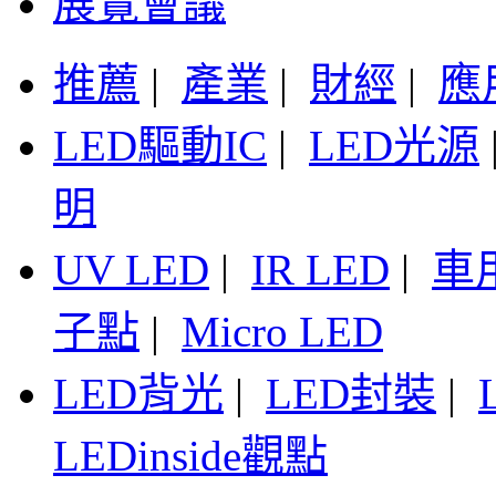
展覽會議
推薦
|
產業
|
財經
|
應
LED驅動IC
|
LED光源
明
UV LED
|
IR LED
|
車
子點
|
Micro LED
LED背光
|
LED封裝
|
LEDinside觀點