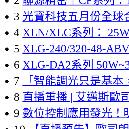
2
聯源精密｜CF系列：1
3
光寶科技五月份全球
4
XLN/XLC系列： 25W
5
XLG-240/320-48-A
6
XLG-DA2系列 50W~3
7
「智能調光只是基本
8
直播重播 | 艾邁斯歐
9
數位控制應用發光！