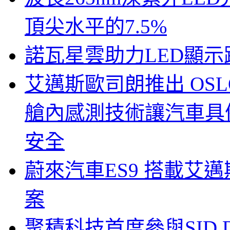
頂尖水平的7.5%
諾瓦星雲助力LED顯
艾邁斯歐司朗推出 OSLON
艙內感測技術讓汽車具
安全
蔚來汽車ES9 搭載艾
案
聚積科技首度參與SID Di