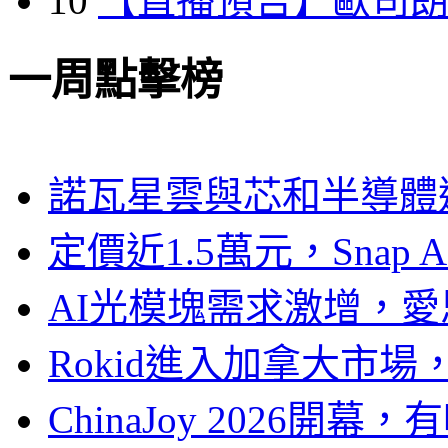
10
【直播預告】歐司
一周點擊榜
諾瓦星雲與芯和半導體達
定價近1.5萬元，Snap
AI光模塊需求激增，愛
Rokid進入加拿大市
ChinaJoy 2026