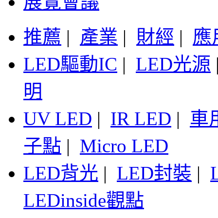
展覽會議
推薦
|
產業
|
財經
|
應
LED驅動IC
|
LED光源
明
UV LED
|
IR LED
|
車
子點
|
Micro LED
LED背光
|
LED封裝
|
LEDinside觀點