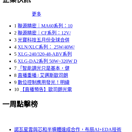
更多
1
聯源精密｜MA60系列：10
2
聯源精密｜CF系列：12V/
3
光寶科技五月份全球合併
4
XLN/XLC系列： 25W/40W/
5
XLG-240/320-48-ABV系列
6
XLG-DA2系列 50W~320W D
7
「智能調光只是基本，健
8
直播重播 | 艾邁斯歐司朗
9
數位控制應用發光！明緯
10
【直播預告】歐司朗光電
一周點擊榜
諾瓦星雲與芯和半導體達成合作，布局AI+EDA技術