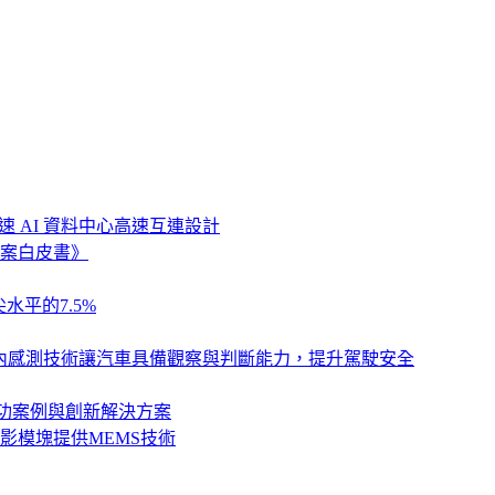
速 AI 資料中心高速互連設計
案白皮書》
水平的7.5%
列，以車艙內感測技術讓汽車具備觀察與判斷能力，提升駕駛安全
卓越成功案例與創新解決方案
影模塊提供MEMS技術