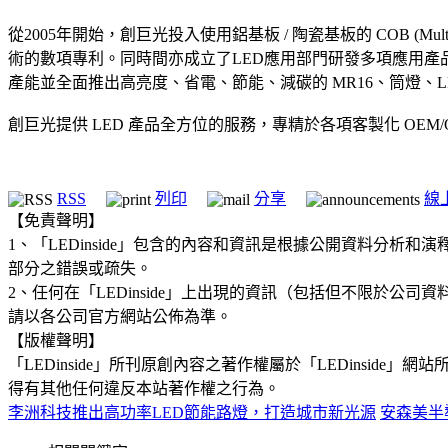
從2005年開始，創巨光投入使用鋁基板 / 陶瓷基板的 COB (Multi
術的數項專利。同時間亦成立了LED應用部門研發多項應用產品支
產能並全面推出高亮度、省電、節能、減碳的 MR16、筒燈、LED燈條 (
創巨光提供 LED 產品全方位的服務，專精於各項客製化 OEM
RSS
列印
分享
線
【免責聲明】
1、「LEDinside」包含的內容和資訊是根據公開資料分
部分之錯誤或疏失。
2、任何在「LEDinside」上出現的資訊（包括但不限於
請以各公司官方網站公佈為準。
【版權聲明】
「LEDinside」所刊原創內容之著作權屬於「LEDins
得有其他任何違反本站著作權之行為。
李洲科技推出高功率LED節能路燈，打造城市新光源
安森美半