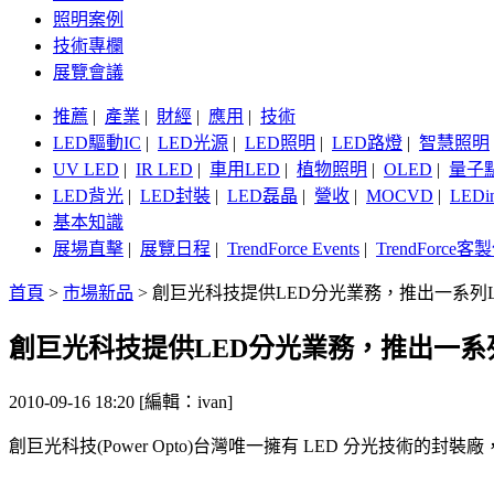
照明案例
技術專欄
展覽會議
推薦
|
產業
|
財經
|
應用
|
技術
LED驅動IC
|
LED光源
|
LED照明
|
LED路燈
|
智慧照明
UV LED
|
IR LED
|
車用LED
|
植物照明
|
OLED
|
量子
LED背光
|
LED封裝
|
LED磊晶
|
營收
|
MOCVD
|
LEDi
基本知識
展場直擊
|
展覽日程
|
TrendForce Events
|
TrendForce
首頁
>
市場新品
>
創巨光科技提供LED分光業務，推出一系列
創巨光科技提供LED分光業務，推出一系
2010-09-16 18:20 [編輯：ivan]
創巨光科技(Power Opto)台灣唯一擁有 LED 分光技術