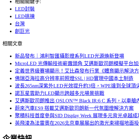
相關關鍵字:
LED封裝
LED挑揀
台灣
創巨光
相關文章
新品發布｜鴻利智匯攝影燈系列LED光源煥新登場
MicroLED 光傳輸技術嶄露頭角 艾邁斯歐司朗模擬平台加
定義世界級賽場顯示！艾比森發布行業《體育顯示解決方
佛瑞亞海拉高分辨率前照燈SSL | HD實現中國本土制造
波長265nm深紫外LED光效提升約3倍，WPE達到全球頂尖
諾瓦星雲助力LED顯示跨越多元場景挑戰
艾邁斯歐司朗推出 OSLON™ Black IR:6 C 系
蔚來汽車ES9 搭載艾邁斯歐司朗新一代氛圍燈解決方案
聚積科技首度參與SID Display Week 展現多元背光
英飛淩為法雷奧在2026北京車展展出的激光束掃描地面投
企業快訊