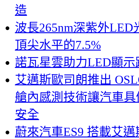
造
波長265nm深紫外LE
頂尖水平的7.5%
諾瓦星雲助力LED顯
艾邁斯歐司朗推出 OSLON
艙內感測技術讓汽車具
安全
蔚來汽車ES9 搭載艾