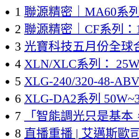
1
聯源精密｜MA60系列
2
聯源精密｜CF系列：1
3
光寶科技五月份全球
4
XLN/XLC系列： 25W
5
XLG-240/320-48-A
6
XLG-DA2系列 50W~3
7
「智能調光只是基本
8
直播重播 | 艾邁斯歐