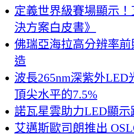
定義世界級賽場顯示！
決方案白皮書》
佛瑞亞海拉高分辨率前照燈
造
波長265nm深紫外LE
頂尖水平的7.5%
諾瓦星雲助力LED顯
艾邁斯歐司朗推出 OSLON