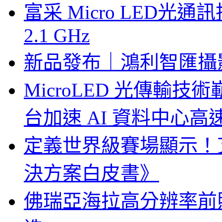
富采 Micro LED
2.1 GHz
新品發布｜鴻利智匯攝
MicroLED 光傳輸
台加速 AI 資料中心
定義世界級賽場顯示！
決方案白皮書》
佛瑞亞海拉高分辨率前照燈