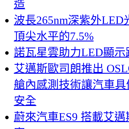
造
波長265nm深紫外LE
頂尖水平的7.5%
諾瓦星雲助力LED顯
艾邁斯歐司朗推出 OSLON
艙內感測技術讓汽車具
安全
蔚來汽車ES9 搭載艾