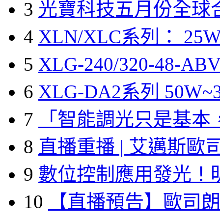
3
光寶科技五月份全球
4
XLN/XLC系列： 25W
5
XLG-240/320-48-A
6
XLG-DA2系列 50W~3
7
「智能調光只是基本
8
直播重播 | 艾邁斯歐
9
數位控制應用發光！
10
【直播預告】歐司